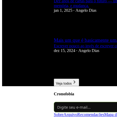
Dez anos de cartas para o futuro — u
memória, e mudança.
jan 1, 2025
Angelo Dias
•
9
3
Mais um que é basicamente um
Escrever pouco ao invés de escrever 
dez 15, 2024
Angelo Dias
•
6
1
1
Veja todos
Cronofobia
Sobre
Arquivo
Recomendações
Mapa do