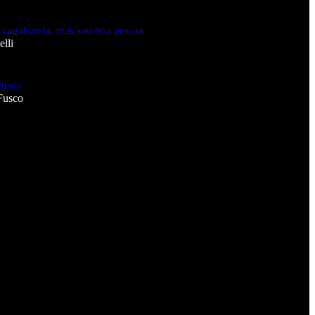
 vagabunda, mas sou boa pessoa
lli
Fusco
Fusco