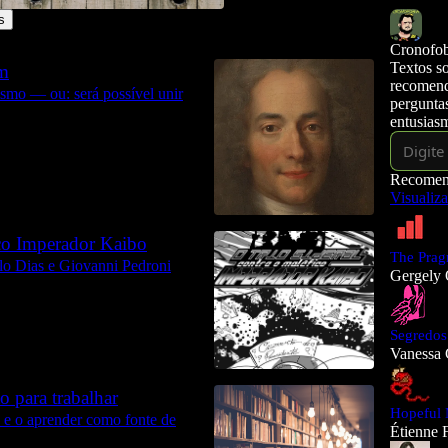
s
Cronofob
Textos so
im
recomend
ismo — ou: será possível unir
pergunta
entusias
Recomen
Visualiza
ico Imperador Kaibo
The Prag
lo Dias e Giovanni Pedroni
Gergely 
Segredos
Vanessa
 para trabalhar
Hopeful 
a e o aprender como fonte de
Étienne 