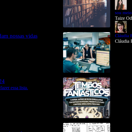
sou meio
Taize Ode
am nossas vidas
Cláudia 
Cláudia 
24
azer essa lista.