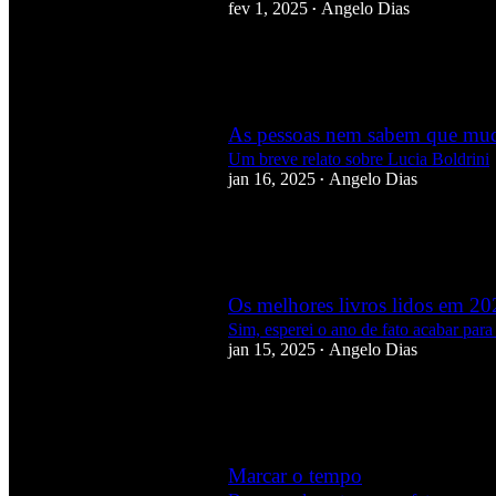
fev 1, 2025
Angelo Dias
•
21
12
3
As pessoas nem sabem que mud
Um breve relato sobre Lucia Boldrini
jan 16, 2025
Angelo Dias
•
33
3
Os melhores livros lidos em 20
Sim, esperei o ano de fato acabar para f
jan 15, 2025
Angelo Dias
•
6
2
Marcar o tempo