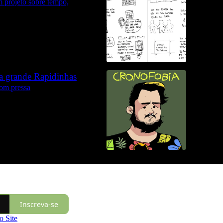
m projeto sobre tempo,
a grande Rapidinhas
com pressa
Inscreva-se
 Site