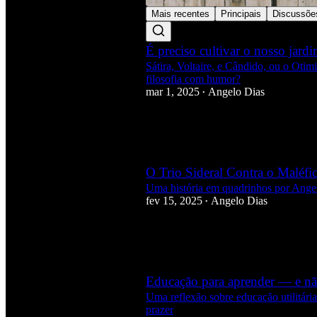
Mais recentes
Principais
Discussõe
É preciso cultivar o nosso jard
Sátira, Voltaire, e Cândido, ou o Otim
filosofia com humor?
mar 1, 2025
Angelo Dias
•
6
4
1
O Trio Sideral Contra o Maléf
Uma história em quadrinhos por Ange
fev 15, 2025
Angelo Dias
•
4
1
2
Educação para aprender — e não
Uma reflexão sobre educação utilitári
prazer