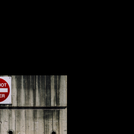
100
Ou você controla, ou você divulga.
mar 15, 2025
Angelo Dias
•
10
5