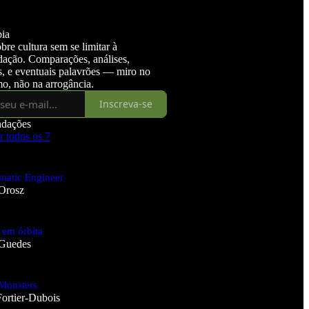
ia
bre cultura sem se limitar à
ação. Comparações, análises,
s, e eventuais palavrões — miro no
mo, não na arrogância.
Inscreva-se
dações
r todos os 7
matic Engineer
Orosz
 em órbita
 Guedes
Monsters
Fortier-Dubois