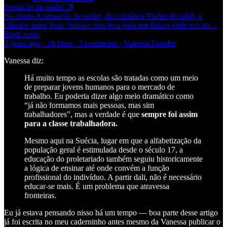
Sensação de poder 🤳
No conto A sensação de poder, da coletânea Visões de robô, o
clássico autor Issac Asimov nos leva para um futuro onde um ho…
Read more
2 years ago · 19 likes · 5 comments · Vanessa Guedes
Vanessa diz:
Há muito tempo as escolas são tratadas como um meio
de preparar jovens humanos para o mercado de
trabalho. Eu poderia dizer algo meio dramático como
“já não formamos mais pessoas, mas sim
trabalhadores”, mas a verdade é que
sempre foi assim
para a classe trabalhadora.
Mesmo aqui na Suécia, lugar em que a alfabetização da
população geral é estimulada desde o século 17, a
educação do proletariado também seguiu historicamente
a lógica de ensinar até onde convém a função
profissional do indivíduo. A partir dali, não é necessário
educar-se mais. É um problema que atravessa
fronteiras.
Eu já estava pensando nisso há um tempo — boa parte desse artigo
já foi escrita no meu caderninho antes mesmo da Vanessa publicar o