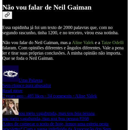
Não vou falar de Neil Gaiman
Essa rapidinha já foi um texto de 2000 palavras que, com no
segundo rascunho, tinha 1200, e no terceiro, virou essa notinha.
Não vou falar do Neil Gaiman, mas a
Aline Valek
e a
Taize Odelli
falaram. Com opiniões diferentes e ângulos diferentes. Vale a pena
ler e tirar suas próprias conclusões. A minha opinião não importa.
Que se foda o Neil Gaiman.
Uma Palavra
Sem chance para abusador
Read more
2 years ago · 405 likes · 34 comments · Aline Valek
sou meio vagabunda, mas sou boa pessoa
sou meio vagabunda, mas sou boa pessoa #168
Antes de começar o texto de hoje, temos uma estreia nesta
newsletter! Com a pausa indefinida da Associação dos Sem