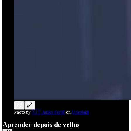
Photo by
🇸🇮 Janko Ferlič
on
Unsplash
Aprender depois de velho