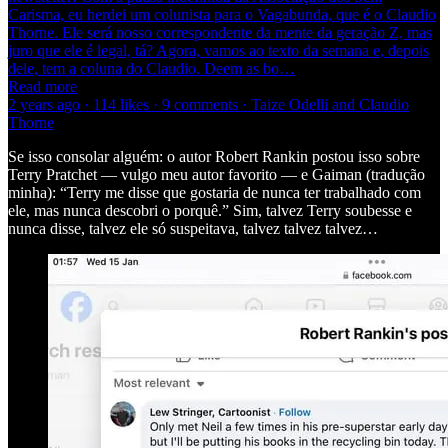
Carisma, eu herdei um colunista para o Vagabunda, que é o Claudio
Thorne. Ele será nosso correspondente da mente da geração Z, mas
juro que ele é legal, tá? Agora, vamos ao texto da semana e, depois
dele, tem a coluna do Claudio. Deem as bo…
Read more
2 years ago · 114 likes · 9 comments · Taize Odelli and Claudio
Thorne
Se isso consolar alguém: o autor Robert Rankin postou isso sobre
Terry Pratchet — vulgo meu autor favorito — e Gaiman (tradução
minha): “Terry me disse que gostaria de nunca ter trabalhado com
ele, mas nunca descobri o porquê.” Sim, talvez Terry soubesse e
nunca disse, talvez ele só suspeitava, talvez talvez talvez…