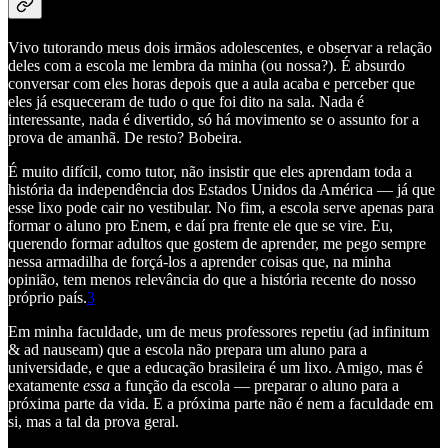
Vivo tutorando meus dois irmãos adolescentes, e observar a relação
deles com a escola me lembra da minha (ou nossa?). É absurdo
conversar com eles horas depois que a aula acaba e perceber que
eles já esqueceram de tudo o que foi dito na sala. Nada é
interessante, nada é divertido, só há movimento se o assunto for a
prova de amanhã. De resto? Bobeira.
É muito difícil, como tutor, não insistir que eles aprendam toda a
história da independência dos Estados Unidos da América — já que
esse lixo pode cair no vestibular. No fim, a escola serve apenas para
formar o aluno pro Enem, e daí pra frente ele que se vire. Eu,
querendo formar adultos que gostem de aprender, me pego sempre
nessa armadilha de forçá-los a aprender coisas que, na minha
opinião, tem menos relevância do que a história recente do nosso
próprio país.
3
Em minha faculdade, um de meus professores repetiu (ad infinitum
& ad nauseam) que a escola não prepara um aluno para a
universidade, e que a educação brasileira é um lixo. Amigo, mas é
exatamente
essa
a função da escola — preparar o aluno para a
próxima parte da vida. E a próxima parte não é nem a faculdade em
si, mas a tal da prova geral.