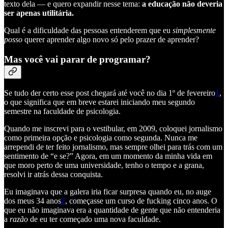
texto dela — e quero expandir nesse tema:
a educação não deveria
ser apenas utilitária.
Qual é a dificuldade das pessoas entenderem que eu
simplesmente
posso
querer aprender algo novo só pelo prazer de aprender?
Mas você vai parar de programar?
Se tudo der certo esse post chegará até você no dia 1º de fevereiro
1
,
o que significa que em breve estarei iniciando meu segundo
semestre na faculdade de psicologia.
Quando me inscrevi para o vestibular, em 2009, coloquei jornalismo
como primeira opção e psicologia como segunda. Nunca me
arrependi de ter feito jornalismo, mas sempre olhei para trás com um
sentimento de “e se?” Agora, em um momento da minha vida em
que moro perto de uma universidade, tenho o tempo e a grana,
resolvi ir atrás dessa conquista.
Eu imaginava que a galera iria ficar surpresa quando eu, no auge
dos meus 34 anos
2
, começasse um curso de fucking cinco anos. O
que eu não imaginava era a quantidade de gente que não entenderia
a
razão
de eu ter começado uma nova faculdade.