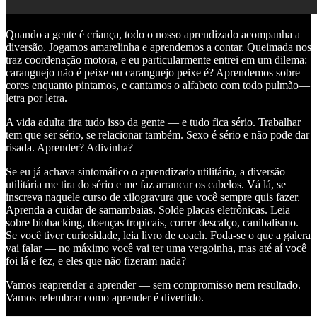
Quando a gente é criança, todo o nosso aprendizado acompanha a
diversão. Jogamos amarelinha e aprendemos a contar. Queimada nos
traz coordenação motora, e eu particularmente entrei em um dilema:
caranguejo não é peixe ou caranguejo peixe é? Aprendemos sobre
cores enquanto pintamos, e cantamos o alfabeto com todo pulmão—
letra por letra.
A vida adulta tira tudo isso da gente — e tudo fica sério. Trabalhar
tem que ser sério, se relacionar também. Sexo é sério e não pode dar
risada. Aprender? Adivinha?
Se eu já achava sintomático o aprendizado utilitário, a diversão
utilitária me tira do sério e me faz arrancar os cabelos. Vá lá, se
inscreva naquele curso de xilogravura que você sempre quis fazer.
Aprenda a cuidar de samambaias. Solde placas eletrônicas. Leia
sobre biohacking, doenças tropicais, correr descalço, canibalismo.
Se você tiver curiosidade, leia livro de coach. Foda-se o que a galera
vai falar — no máximo você vai ter uma vergoinha, mas até aí você
foi lá e fez, e eles que não fizeram nada?
Vamos reaprender a aprender — sem compromisso nem resultado.
Vamos relembrar como aprender é divertido.