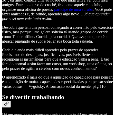
30”, eu digo: comece uma atividade que nada tem a ver com fazer
amigos. Entre no curso de crochê, frequente aquele cineclube,
organize uma oficina de poesia,
participe de uma suruba
. Você pode
fazer amizades e, de brinde, aprender algo novo…
já que aprender
por si só nem vale tanto assim
.
Descobri que tem um pessoal começando a correr não pelo exercício
físico, mas porque uma galera solteira tá usando grupos de corrida
como Tinder offline. Corrida pela corrida?
Que isso
, eu quero é te
abraçar pingando de suor e beijar sua boca toda salgada.
Cada dia anda mais difícil aprender pelo prazer de aprender.
Precisamos de desculpas, justificativas, possíveis flertes ou
recompensas instantâneas para que a educação valha a pena. É tão
fora do normal assim fazer um curso, um workshop, uma oficina, só
pelo prazer de agitar o cérebro com novos conhecimentos?
O aprendizado é mais do que a aquisição de capacidade para pensar;
é a aquisição de muitas capacidades especializadas para pensar sobre
várias coisas — Vygotsky; A formação social da mente, pág 110
Se divertir trabalhando
Há um outro comportamento atrelado ao “não dá pra aprender só