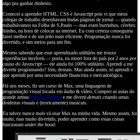
algo pra ganhar dinheiro.
Comecei a aprender HTML, CSS e Javascript pois vi que meus
colegas de trabalho desenhavam lindas páginas de jornal — quando
trabalhávamos na Folha de S.Paulo — mas eram burrinhos, cérebro
lisinho, na hora de colocar na internet. Eu com certeza conseguiria
fazer melhor e de um jeito mais eficiente. Programação nunca foi
divertido, e sim meios para um fim.
Mesmo sabendo que esse aprendizado utilitário me trouxe
experiências incríveis — porra, eu morei fora do país por 2 anos
por
causa do Javascript
— ele ainda foi 100% utilitário. Aprendi a me
divertir programando? Sim, demais. Mas ainda assim, só aprendi o
que aprendi por uma necessidade financeira e mercadológica.
Há uns meses, fiz um curso de Max, uma linguagem de
programação visual focada em áudio & vídeo. Comprei as aulas do
grande artista
Matheus Leston
e me diverti
demais
criando umas
doideiras visuais e (teoricamente) musicais.
Eu talvez
nunca mais
vá usar Max na minha vida. Mesmo assim, foi
muito, mas muito divertido, poder aprender como essas coisas
funcionam
under the hood
.