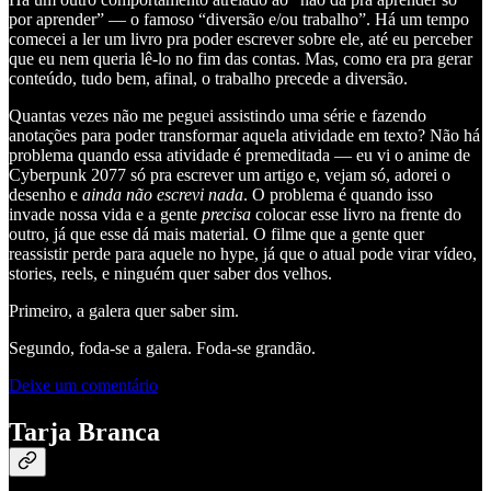
por aprender” — o famoso “diversão e/ou trabalho”. Há um tempo
comecei a ler um livro pra poder escrever sobre ele, até eu perceber
que eu nem queria lê-lo no fim das contas. Mas, como era pra gerar
conteúdo, tudo bem, afinal, o trabalho precede a diversão.
Quantas vezes não me peguei assistindo uma série e fazendo
anotações para poder transformar aquela atividade em texto? Não há
problema quando essa atividade é premeditada — eu vi o anime de
Cyberpunk 2077 só pra escrever um artigo e, vejam só, adorei o
desenho e
ainda não escrevi nada
. O problema é quando isso
invade nossa vida e a gente
precisa
colocar esse livro na frente do
outro, já que esse dá mais material. O filme que a gente quer
reassistir perde para aquele no hype, já que o atual pode virar vídeo,
stories, reels, e ninguém quer saber dos velhos.
Primeiro, a galera quer saber sim.
Segundo, foda-se a galera. Foda-se grandão.
Deixe um comentário
Tarja Branca