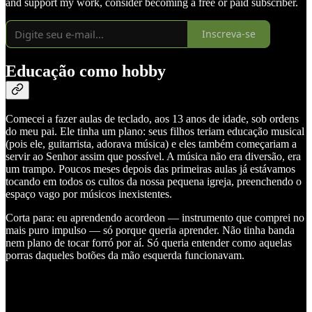
and support my work, consider becoming a free or paid subscriber.
Inscreva-se
Educação como hobby
Comecei a fazer aulas de teclado, aos 13 anos de idade, sob ordens
do meu pai. Ele tinha um plano: seus filhos teriam educação musical
(pois ele, guitarrista, adorava música) e eles também começariam a
servir ao Senhor assim que possível. A música não era diversão, era
um trampo. Poucos meses depois das primeiras aulas já estávamos
tocando em todos os cultos da nossa pequena igreja, preenchendo o
espaço vago por músicos inexistentes.
Corta para: eu aprendendo acordeon — instrumento que comprei no
mais puro impulso — só porque queria aprender. Não tinha banda
nem plano de tocar forró por aí. Só queria entender como aquelas
porras daqueles botões da mão esquerda funcionavam.