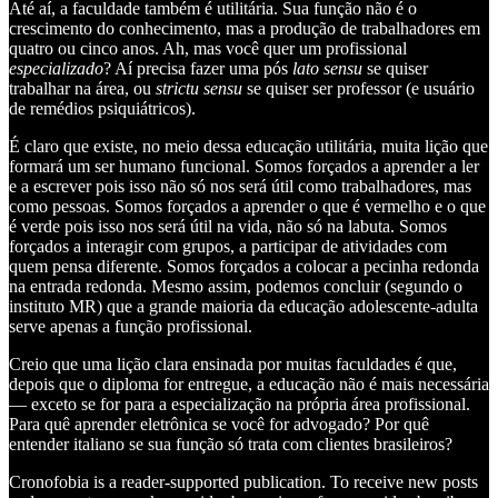
Até aí, a faculdade também é utilitária. Sua função não é o
crescimento do conhecimento, mas a produção de trabalhadores em
quatro ou cinco anos. Ah, mas você quer um profissional
especializado
? Aí precisa fazer uma pós
lato sensu
se quiser
trabalhar na área, ou
strictu sensu
se quiser ser professor (e usuário
de remédios psiquiátricos).
É claro que existe, no meio dessa educação utilitária, muita lição que
formará um ser humano funcional. Somos forçados a aprender a ler
e a escrever pois isso não só nos será útil como trabalhadores, mas
como pessoas. Somos forçados a aprender o que é vermelho e o que
é verde pois isso nos será útil na vida, não só na labuta. Somos
forçados a interagir com grupos, a participar de atividades com
quem pensa diferente. Somos forçados a colocar a pecinha redonda
na entrada redonda. Mesmo assim, podemos concluir (segundo o
instituto MR) que a grande maioria da educação adolescente-adulta
serve apenas a função profissional.
Creio que uma lição clara ensinada por muitas faculdades é que,
depois que o diploma for entregue, a educação não é mais necessária
— exceto se for para a especialização na própria área profissional.
Para quê aprender eletrônica se você for advogado? Por quê
entender italiano se sua função só trata com clientes brasileiros?
Cronofobia is a reader-supported publication. To receive new posts