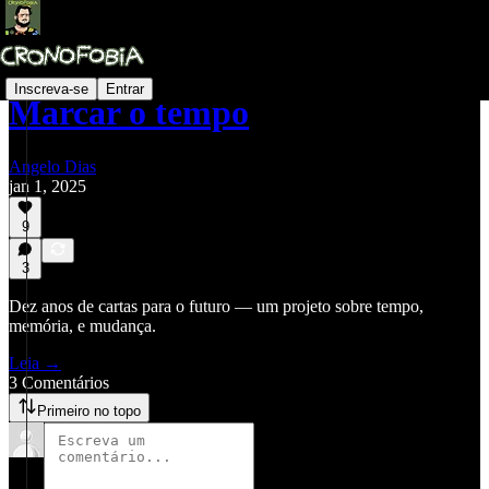
Inscreva-se
Entrar
Marcar o tempo
Angelo Dias
jan 1, 2025
9
3
Dez anos de cartas para o futuro — um projeto sobre tempo,
memória, e mudança.
Leia →
3 Comentários
Primeiro no topo