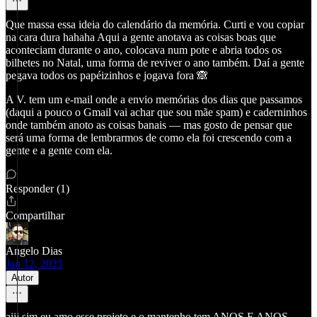
Que massa essa ideia do calendário da memória. Curti e vou copiar
na cara dura hahaha Aqui a gente anotava as coisas boas que
aconteciam durante o ano, colocava num pote e abria todos os
bilhetes no Natal, uma forma de reviver o ano também. Daí a gente
pegava todos os papéizinhos e jogava fora 🙈
A V. tem um e-mail onde a envio memórias dos dias que passamos
(daqui a pouco o Gmail vai achar que sou mãe spam) e caderninhos
onde também anoto as coisas banais — mas gosto de pensar que
será uma forma de lembrarmos de como ela foi crescendo com a
gente e a gente com ela.
Responder (1)
Compartilhar
Angelo Dias
Jan 12, 2025
Autor
aiii sim eu amo esse projeto e o mantenho tem ANOS E ANOS.