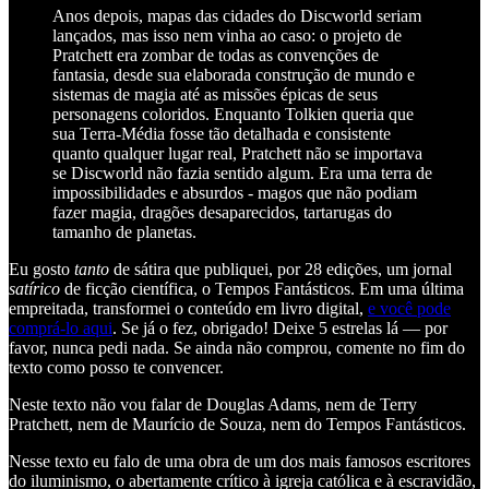
Anos depois, mapas das cidades do Discworld seriam
lançados, mas isso nem vinha ao caso: o projeto de
Pratchett era zombar de todas as convenções de
fantasia, desde sua elaborada construção de mundo e
sistemas de magia até as missões épicas de seus
personagens coloridos. Enquanto Tolkien queria que
sua Terra-Média fosse tão detalhada e consistente
quanto qualquer lugar real, Pratchett não se importava
se Discworld não fazia sentido algum. Era uma terra de
impossibilidades e absurdos - magos que não podiam
fazer magia, dragões desaparecidos, tartarugas do
tamanho de planetas.
Eu gosto
tanto
de sátira que publiquei, por 28 edições, um jornal
satírico
de ficção científica, o Tempos Fantásticos. Em uma última
empreitada, transformei o conteúdo em livro digital,
e você pode
comprá-lo aqui
. Se já o fez, obrigado! Deixe 5 estrelas lá — por
favor, nunca pedi nada. Se ainda não comprou, comente no fim do
texto como posso te convencer.
Neste texto não vou falar de Douglas Adams, nem de Terry
Pratchett, nem de Maurício de Souza, nem do Tempos Fantásticos.
Nesse texto eu falo de uma obra de um dos mais famosos escritores
do iluminismo, o abertamente crítico à igreja católica e à escravidão,