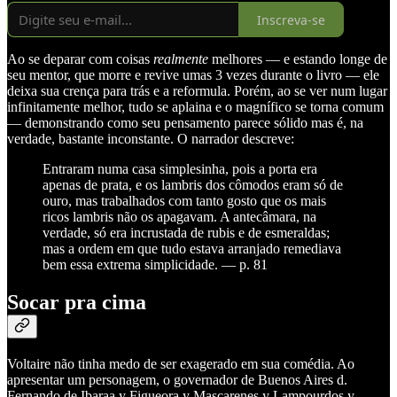
Inscreva-se
Ao se deparar com coisas
realmente
melhores — e estando longe de
seu mentor, que morre e revive umas 3 vezes durante o livro — ele
deixa sua crença para trás e a reformula. Porém, ao se ver num lugar
infinitamente melhor, tudo se aplaina e o magnífico se torna comum
— demonstrando como seu pensamento parece sólido mas é, na
verdade, bastante inconstante. O narrador descreve:
Entraram numa casa simplesinha, pois a porta era
apenas de prata, e os lambris dos cômodos eram só de
ouro, mas trabalhados com tanto gosto que os mais
ricos lambris não os apagavam. A antecâmara, na
verdade, só era incrustada de rubis e de esmeraldas;
mas a ordem em que tudo estava arranjado remediava
bem essa extrema simplicidade. — p. 81
Socar pra cima
Voltaire não tinha medo de ser exagerado em sua comédia. Ao
apresentar um personagem, o governador de Buenos Aires d.
Fernando de Ibaraa y Figueora y Mascarenes y Lampourdos y