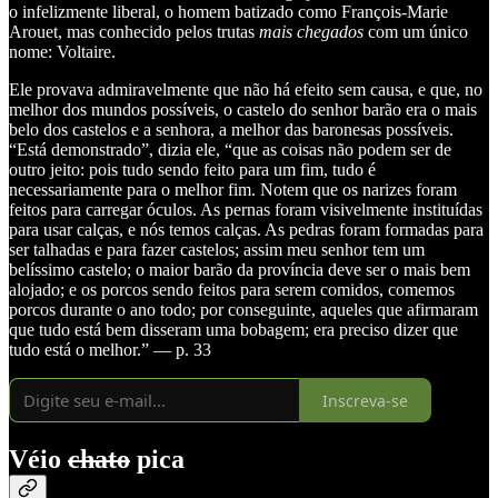
o infelizmente liberal, o homem batizado como François-Marie
Arouet, mas conhecido pelos trutas
mais chegados
com um único
nome: Voltaire.
Ele provava admiravelmente que não há efeito sem causa, e que, no
melhor dos mundos possíveis, o castelo do senhor barão era o mais
belo dos castelos e a senhora, a melhor das baronesas possíveis.
“Está demonstrado”, dizia ele, “que as coisas não podem ser de
outro jeito: pois tudo sendo feito para um fim, tudo é
necessariamente para o melhor fim. Notem que os narizes foram
feitos para carregar óculos. As pernas foram visivelmente instituídas
para usar calças, e nós temos calças. As pedras foram formadas para
ser talhadas e para fazer castelos; assim meu senhor tem um
belíssimo castelo; o maior barão da província deve ser o mais bem
alojado; e os porcos sendo feitos para serem comidos, comemos
porcos durante o ano todo; por conseguinte, aqueles que afirmaram
que tudo está bem disseram uma bobagem; era preciso dizer que
tudo está o melhor.” — p. 33
Inscreva-se
Véio
chato
pica