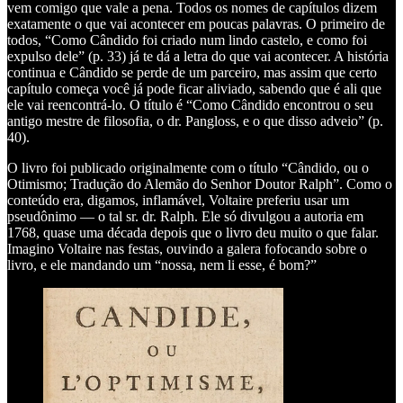
vem comigo que vale a pena. Todos os nomes de capítulos dizem
exatamente o que vai acontecer em poucas palavras. O primeiro de
todos, “Como Cândido foi criado num lindo castelo, e como foi
expulso dele” (p. 33) já te dá a letra do que vai acontecer. A história
continua e Cândido se perde de um parceiro, mas assim que certo
capítulo começa você já pode ficar aliviado, sabendo que é ali que
ele vai reencontrá-lo. O título é “Como Cândido encontrou o seu
antigo mestre de filosofia, o dr. Pangloss, e o que disso adveio” (p.
40).
O livro foi publicado originalmente com o título “Cândido, ou o
Otimismo; Tradução do Alemão do Senhor Doutor Ralph”. Como o
conteúdo era, digamos, inflamável, Voltaire preferiu usar um
pseudônimo — o tal sr. dr. Ralph. Ele só divulgou a autoria em
1768, quase uma década depois que o livro deu muito o que falar.
Imagino Voltaire nas festas, ouvindo a galera fofocando sobre o
livro, e ele mandando um “nossa, nem li esse, é bom?”