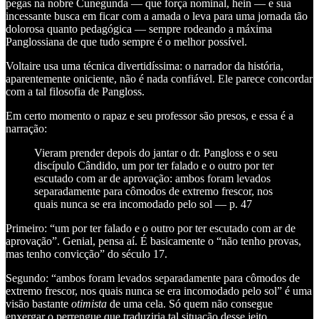
pegas na nobre Cunegunda — que força nominal, hein — e sua
incessante busca em ficar com a amada o leva para uma jornada tão
dolorosa quanto pedagógica — sempre rodeando a máxima
Panglossiana de que tudo sempre é o melhor possível.
Voltaire usa uma técnica divertidíssima: o narrador da história,
aparentemente oniciente, não é nada confiável. Ele parece concordar
com a tal filosofia de Pangloss.
Em certo momento o rapaz e seu professor são presos, e essa é a
narração:
Vieram prender depois do jantar o dr. Pangloss e o seu
discípulo Cândido, um por ter falado e o outro por ter
escutado com ar de aprovação: ambos foram levados
separadamente para cômodos de extremo frescor, nos
quais nunca se era incomodado pelo sol — p. 47
Primeiro: “um por ter falado e o outro por ter escutado com ar de
aprovação”. Genial, pensa aí. É basicamente o “não tenho provas,
mas tenho convicção” do século 17.
Segundo: “ambos foram levados separadamente para cômodos de
extremo frescor, nos quais nunca se era incomodado pelo sol” é uma
visão bastante
otimista
de uma cela. Só quem não consegue
enxergar o perrengue que traduziria tal situação desse jeito.