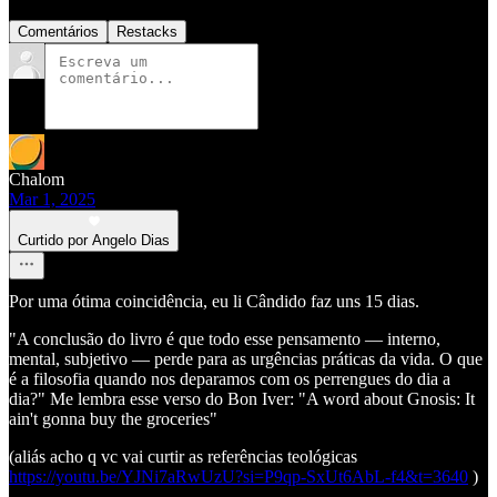
Comentários
Restacks
Chalom
Mar 1, 2025
Curtido por Angelo Dias
Por uma ótima coincidência, eu li Cândido faz uns 15 dias.
"A conclusão do livro é que todo esse pensamento — interno,
mental, subjetivo — perde para as urgências práticas da vida. O que
é a filosofia quando nos deparamos com os perrengues do dia a
dia?" Me lembra esse verso do Bon Iver: "A word about Gnosis: It
ain't gonna buy the groceries"
(aliás acho q vc vai curtir as referências teológicas
https://youtu.be/YJNi7aRwUzU?si=P9qp-SxUt6AbL-f4&t=3640
)