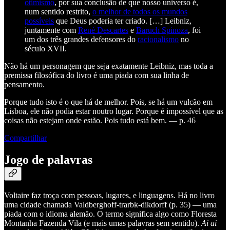
otimismo
, por sua conclusão de que nosso universo é,
num sentido restrito,
o melhor de todos os mundos
possíveis
que Deus poderia ter criado. […] Leibniz,
juntamente com
René Descartes
e
Baruch Spinoza
, foi
um dos três grandes defensores do
racionalismo
no
século XVII.
Não há um personagem que seja exatamente Leibniz, mas toda a
premissa filosófica do livro é uma piada com sua linha de
pensamento.
Porque tudo isto é o que há de melhor. Pois, se há um vulcão em
Lisboa, ele não podia estar noutro lugar. Porque é impossível que as
coisas não estejam onde estão. Pois tudo está bem. — p. 46
Compartilhar
Jogo de palavras
Voltaire faz troça com pessoas, lugares, e linguagens. Há no livro
uma cidade chamada Valdberghoff-trarbk-dikdorff (p. 35) — uma
piada com o idioma alemão. O termo significa algo como Floresta
Montanha Fazenda Vila (e mais umas palavras sem sentido).
Ai ai