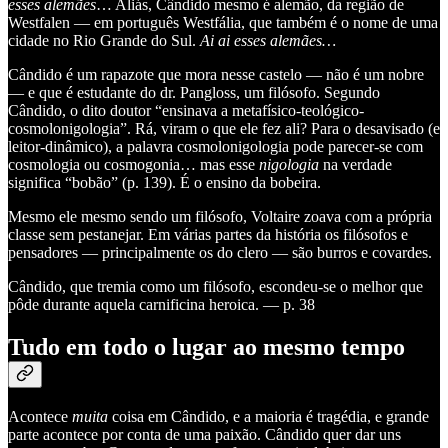
esses alemães
… Aliás, Cândido mesmo é alemão, da região de
Westfalen — em português Westfália, que também é o nome de uma
cidade no Rio Grande do Sul.
Ai ai esses alemães…
Cândido é um rapazote que mora nesse castelo — não é um nobre
— e que é estudante do dr. Pangloss, um filósofo. Segundo
Cândido, o dito doutor “ensinava a metafísico-teológico-
cosmolonigologia”. Rá, viram o que ele fez ali? Para o desavisado (e
leitor-dinâmico), a palavra cosmolonigologia pode parecer-se com
cosmologia ou cosmogonia… mas esse
nigologia
na verdade
significa “bobão” (p. 139). É o ensino da bobeira.
Mesmo ele mesmo sendo um filósofo, Voltaire zoava com a própria
classe sem pestanejar. Em várias partes da história os filósofos e
pensadores — principalmente os do clero — são burros e covardes.
Cândido, que tremia como um filósofo, escondeu-se o melhor que
pôde durante aquela carnificina heroica. — p. 38
Tudo em todo o lugar ao mesmo tempo
Acontece
muita
coisa em Cândido, e a maioria é tragédia, e grande
parte acontece por conta de uma paixão. Cândido quer dar uns