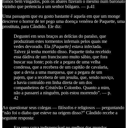
fomos bem vingados, pois os abares fizeram o mesmo num baronato
vizinho que pertencia a um senhor búlgaro. — p.41
Uma passagem que eu gosto bastante é aquela em que um monge
descreve o horror de ter pego uma doença venérea de Paquette, uma
prostituta, para Cândido. Ele diz:
Degustei em seus braços as delícias do paraíso, que
produziram estes tormentos infernais pelos quais me
vedes devorado. Ela
[Paquette]
estava infectada.
Talvez já tenha morrido disso. Paquette tinha recebido
essa dádiva de um franciscano muito sábio, que fora
buscar sua fonte; pois ele a pegara de uma velha
condessa, que a recebera de um capitão de cavalaria,
que a devia a uma marquesa, que a pegara de um
pajem, que a recebera de um jesuíta, que, sendo noviço,
a havia contraído em linha direta de um dos
companheiros de Cristóvão Colombo. Quanto a mim,
não a passarei a ninguém, pois estou morrendo”. — p.
42
Ao questionar seus colegas — filósofos e religiosos — perguntando
“não foi o diabo que esteve na origem disso?” Cândido recebe a
seguinte resposta:
Era uma coisa indispensável no melhor dos mundos,