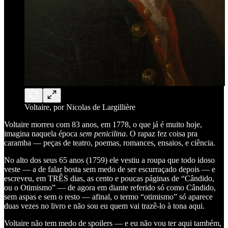
Voltaire, por Nicolas de Largillière
Voltaire morreu com 83 anos, em 1778, o que já é muito hoje,
imagina naquela época
sem penicilina
. O rapaz fez coisa pra
caramba — peças de teatro, poemas, romances, ensaios, e ciência.
No alto dos seus 65 anos (1759) ele vestiu a roupa que todo idoso
veste — a de falar bosta sem medo de ser escurraçado depois — e
escreveu, em TRÊS dias, as cento e poucas páginas de “Cândido,
ou o Otimismo” — de agora em diante referido só como Cândido,
sem aspas e sem o resto — afinal, o termo “otimismo” só aparece
duas vezes no livro e não sou eu quem vai trazê-lo à tona aqui.
Voltaire não tem medo de spoilers — e eu não vou ter aqui também,