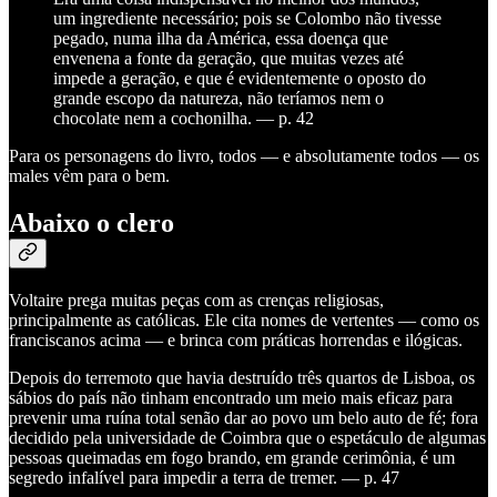
um ingrediente necessário; pois se Colombo não tivesse
pegado, numa ilha da América, essa doença que
envenena a fonte da geração, que muitas vezes até
impede a geração, e que é evidentemente o oposto do
grande escopo da natureza, não teríamos nem o
chocolate nem a cochonilha. — p. 42
Para os personagens do livro, todos — e absolutamente todos — os
males vêm para o bem.
Abaixo o clero
Voltaire prega muitas peças com as crenças religiosas,
principalmente as católicas. Ele cita nomes de vertentes — como os
franciscanos acima — e brinca com práticas horrendas e ilógicas.
Depois do terremoto que havia destruído três quartos de Lisboa, os
sábios do país não tinham encontrado um meio mais eficaz para
prevenir uma ruína total senão dar ao povo um belo auto de fé; fora
decidido pela universidade de Coimbra que o espetáculo de algumas
pessoas queimadas em fogo brando, em grande cerimônia, é um
segredo infalível para impedir a terra de tremer. — p. 47