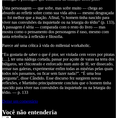
Uma personagem — que sofre, mas sofre muito — chega ao
absurdo ao refletir sobre como sua vida ativa — mesmo desgraçada
— foi melhor que a inação. Afinal, “o homem tinha nascido para
viver nas convulsões da inquietude ou na letargia do tédio” (p. 133).
A passagem é séria — comparada com o resto do livro — mas
mostra como o pensamento dos personagens é raso, mesmo com
tanta referência à reflexão e filosofia.
Parece até uma crítica à vida do millenial workaholic.
“Eu gostaria de saber o que é pior, ser violada cem vezes por piratas
[…], ter uma nádega cortada, passar por açoite de varas na terra dos
búlgaros, ser chicoteado e enforcado num auto de fé, ser dissecado,
remar nas galeras, experimentar enfim todas as misérias pelas quais
todos nós passamos, ou ficar sem fazer nada?”. “É uma boa
pergunta”, disse Cândido. Esse discurso fez surgirem novas
reflexões, e Martinho principalmente concluiu que o homem tinha
nascido para viver nas convulsões da inquietude ou na letargia do
tédio. — p. 133
Deixe um comentário
Você não entenderia