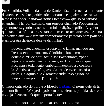
Em Cândido, Voltaire dá uma de Dante e faz referência à um monte
de afetos e desafetos, criticando abertamente a galera que estava
famosa na época, dando-os nomes fictícios — que só os sabidos
entendiam. Há, por exemplo, um senador chamado Pococuranté,
cujo nome, segundo as notas da minha edição, significa “alguém
que não dá a mínima”. O senador é um chato de galochas que acha
tudo entediante — e tem um comportamento parecido com políticos
e aristocratas da época dele (e da minha).
Pococuranté, enquanto esperavam o jantar, mandou que
lhe dessem um concerto. Cândido achou a música
deliciosa. “Esse barulho”, disse Pococuranté, “pode
agradar durante meia hora; mas, se durar mais do que
isso, cansa toda gente, embora ninguém ouse confessá-
lo. A música hoje não passa da arte de executar coisas
difíceis, e aquilo que é somente difícil não agrada ao
longo do tempo. […]” — p. 116
O maior criticado do livro é o filósofo
Leibniz
. O nome dele ali tá
com um link pra Wikipedia pois tem coisa demais pra falar dele e o
texto já tá enorme. O que importa é que:
Em filosofia, Leibniz é mais conhecido por seu