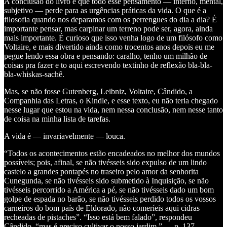
A conclusão do livro é que todo esse pensamento — interno, mental,
subjetivo — perde para as urgências práticas da vida. O que é a
filosofia quando nos deparamos com os perrengues do dia a dia? É
importante pensar, mas carpinar um terreno pode ser, agora, ainda
mais importante. É curioso que isso venha logo de um filósofo como
Voltaire, e mais divertido ainda como trocentos anos depois eu me
pegue lendo essa obra e pensando: caralho, tenho um milhão de
coisas pra fazer e to aqui escrevendo textinho de reflexão bla-bla-
bla-whiskas-sachê.
Mas, se não fosse Gutenberg, Leibniz, Voltaire, Cândido, a
Companhia das Letras, o Kindle, e esse texto, eu não teria chegado
nesse lugar que estou na vida, nem nessa conclusão, nem nesse tanto
de coisa na minha lista de tarefas.
A vida é — invariavelmente — louca.
“Todos os acontecimentos estão encadeados no melhor dos mundos
possíveis; pois, afinal, se não tivésseis sido expulso de um lindo
castelo a grandes pontapés no traseiro pelo amor da senhorita
Cunegunda, se não tivésseis sido submetido à Inquisição, se não
tivésseis percorrido a América a pé, se não tivésseis dado um bom
golpe de espada no barão, se não tivésseis perdido todos os vossos
carneiros do bom país de Eldorado, não comeríeis aqui cidras
recheadas de pistaches”. “Isso está bem falado”, respondeu
Cândido, “mas é preciso cultivar o nosso jardim.” — p. 137