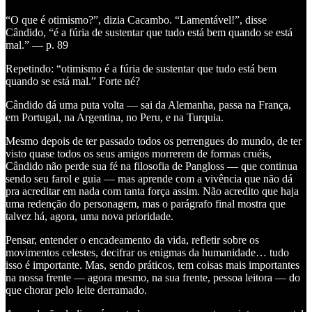
“O que é otimismo?”, dizia Cacambo. “Lamentável!”, disse
Cândido, “é a fúria de sustentar que tudo está bem quando se está
mal.” — p. 89
Repetindo: “otimismo é a fúria de sustentar que tudo está bem
quando se está mal.” Forte né?
Cândido dá uma puta volta — sai da Alemanha, passa na França,
em Portugal, na Argentina, no Peru, e na Turquia.
Mesmo depois de ter passado todos os perrengues do mundo, de ter
visto quase todos os seus amigos morrerem de formas cruéis,
Cândido não perde sua fé na filosofia de Pangloss — que continua
sendo seu farol e guia — mas aprende com a vivência que não dá
pra acreditar em nada com tanta força assim. Não acredito que haja
uma redenção do personagem, mas o parágrafo final mostra que
talvez há, agora, uma nova prioridade.
Pensar, entender o encadeamento da vida, refletir sobre os
movimentos celestes, decifrar os enigmas da humanidade… tudo
isso é importante. Mas, sendo práticos, tem coisas mais importantes
na nossa frente — agora mesmo, na sua frente, pessoa leitora — do
que chorar pelo leite derramado.