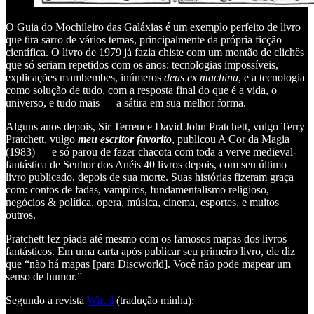
O Guia do Mochileiro das Galáxias é um exemplo perfeito de livro
que tira sarro de vários temas, principalmente da própria ficção
científica. O livro de 1979 já fazia chiste com um montão de clichês
que só seriam repetidos com os anos: tecnologias impossíveis,
explicações mambembes, inúmeros
deus ex machina
, e a tecnologia
como solução de tudo, com a resposta final do que é a vida, o
universo, e tudo mais — a sátira em sua melhor forma.
Alguns anos depois, Sir Terrence David John Pratchett, vulgo Terry
Pratchett, vulgo
meu escritor favorito
, publicou A Cor da Magia
(1983) — e só parou de fazer chacota com toda a verve medieval-
fantástica de Senhor dos Anéis 40 livros depois, com seu último
livro publicado, depois de sua morte. Suas histórias fizeram graça
com: contos de fadas, vampiros, fundamentalismo religioso,
negócios & política, opera, música, cinema, esportes, e muitos
outros.
Pratchett fez piada até mesmo com os famosos mapas dos livros
fantásticos. Em uma carta após publicar seu primeiro livro, ele diz
que “não há mapas [para Discworld]. Você não pode mapear um
senso de humor.”
Segundo a revista
Wired
(tradução minha):