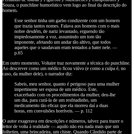
Souza, o punchline humorístico vem logo ao final da descrição do
homem.
Esse senhor tinha um garbo condizente com um homem
que trazia tantos nomes. Falava aos homens com o mais
nobre desdém, de nariz levantado, erguendo tão
impiedosamente a voz, assumindo um tom tão
imponente, afetando um andar tão altivo, que todos
aqueles que o saudavam eram tentados a bater nele. —
p.65
Em outro momento, Voltaire traz novamente a técnica do punchline.
Ao descrever como um médico ficou viúvo (e como a culpa é, no
caso, da mulher dele), o narrador diz:
Sabeis, meu senhor, quanto é perigoso para uma mulher
impertinente ser esposa de um médico. Este,
exacerbado com os procedimentos da mulher, deu-lhe
um dia, para curá-la de um resfriadinho, um
medicamento tão eficaz que ela morreu daí a duas
horas, em convulsões horríveis. — p. 112
O autor exagerava em descrições e números, talvez para trazer o
leitor de volta à realidade — aquilo não era nada mais que um
folhetim, uma brincadeira, um chiste. Quando Cândido parte de