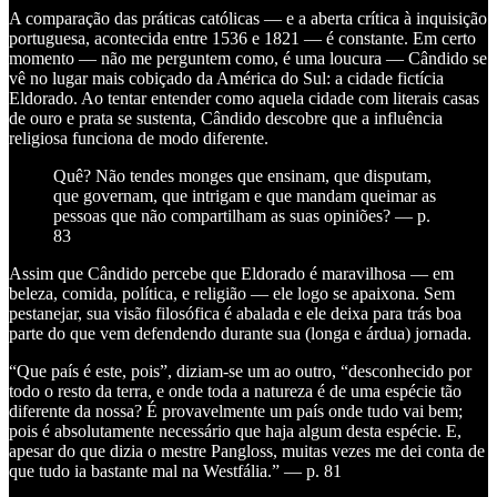
A comparação das práticas católicas — e a aberta crítica à inquisição
portuguesa, acontecida entre 1536 e 1821 — é constante. Em certo
momento — não me perguntem como, é uma loucura — Cândido se
vê no lugar mais cobiçado da América do Sul: a cidade fictícia
Eldorado. Ao tentar entender como aquela cidade com literais casas
de ouro e prata se sustenta, Cândido descobre que a influência
religiosa funciona de modo diferente.
Quê? Não tendes monges que ensinam, que disputam,
que governam, que intrigam e que mandam queimar as
pessoas que não compartilham as suas opiniões? — p.
83
Assim que Cândido percebe que Eldorado é maravilhosa — em
beleza, comida, política, e religião — ele logo se apaixona. Sem
pestanejar, sua visão filosófica é abalada e ele deixa para trás boa
parte do que vem defendendo durante sua (longa e árdua) jornada.
“Que país é este, pois”, diziam-se um ao outro, “desconhecido por
todo o resto da terra, e onde toda a natureza é de uma espécie tão
diferente da nossa? É provavelmente um país onde tudo vai bem;
pois é absolutamente necessário que haja algum desta espécie. E,
apesar do que dizia o mestre Pangloss, muitas vezes me dei conta de
que tudo ia bastante mal na Westfália.” — p. 81