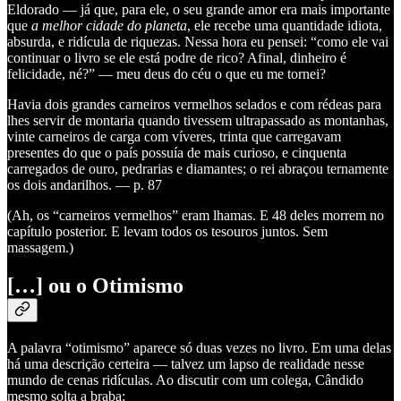
Eldorado — já que, para ele, o seu grande amor era mais importante
que
a melhor cidade do planeta
, ele recebe uma quantidade idiota,
absurda, e ridícula de riquezas. Nessa hora eu pensei: “como ele vai
continuar o livro se ele está podre de rico? Afinal, dinheiro é
felicidade, né?” — meu deus do céu o que eu me tornei?
Havia dois grandes carneiros vermelhos selados e com rédeas para
lhes servir de montaria quando tivessem ultrapassado as montanhas,
vinte carneiros de carga com víveres, trinta que carregavam
presentes do que o país possuía de mais curioso, e cinquenta
carregados de ouro, pedrarias e diamantes; o rei abraçou ternamente
os dois andarilhos. — p. 87
(Ah, os “carneiros vermelhos” eram lhamas. E 48 deles morrem no
capítulo posterior. E levam todos os tesouros juntos. Sem
massagem.)
[…] ou o Otimismo
A palavra “otimismo” aparece só duas vezes no livro. Em uma delas
há uma descrição certeira — talvez um lapso de realidade nesse
mundo de cenas ridículas. Ao discutir com um colega, Cândido
mesmo solta a braba: