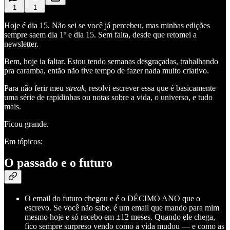
1
1
Hoje é dia 15. Não sei se você já percebeu, mas minhas edições
sempre saem dia 1º e dia 15. Sem falta, desde que retomei a
newsletter.
Bem, hoje ia faltar. Estou tendo semanas desgraçadas, trabalhando
pra caramba, então não tive tempo de fazer nada muito criativo.
Para não ferir meu
streak
, resolvi escrever essa que é basicamente
uma série de rapidinhas ou notas sobre a vida, o universo, e tudo
mais.
Ficou grande.
Em tópicos:
O passado e o futuro
O email do futuro chegou e é o DÉCIMO ANO que o
escrevo. Se você não sabe, é um email que mando para mim
mesmo hoje e só recebo em ±12 meses. Quando ele chega,
fico sempre surpreso vendo como a vida mudou — e como as