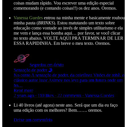
coisas mudam rápido. Vou escrever uma edição especial
comemorando (e contando coisas!!) os dez anos. Oremos.
Vanessa Guedes
entrou na minha mente e basicamente roubou
minha pauta (
BRINKS
). Estou matutando um texto sobre
educação como vontade ao invés de simples utilitarismo e ela
me vem e lança essa bomba aqui… por favor, se você clicar
no texto abaixo, VOLTE AQUI PRA TERMINAR DE LER
ESSA RAPIDINHA. Em breve o meu texto. Oremos.
Segredos em órbita
Sensação de poder 🤳
No conto A sensação de poder, da coletânea Visões de robô, o
clássico autor Issac Asimov nos leva para um futuro onde um
ho…
Read more
2 years ago · 110 likes · 22 comments · Vanessa Guedes
Li 40 livros (até agora) neste ano. Será que um dia eu faço
uma edição com os melhores? Bem……. oremos.
Deixe um comentário