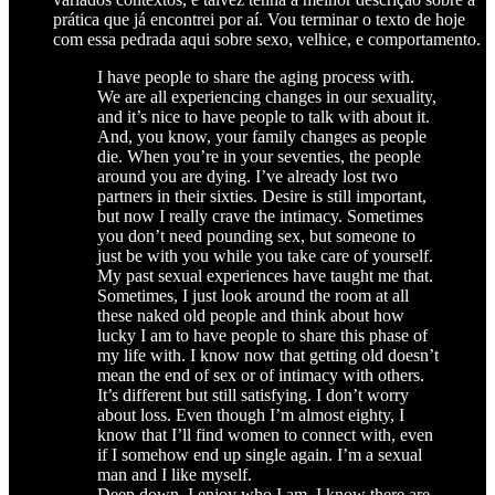
prática que já encontrei por aí. Vou terminar o texto de hoje
com essa pedrada aqui sobre sexo, velhice, e comportamento.
I have people to share the aging process with.
We are all experiencing changes in our sexuality,
and it’s nice to have people to talk with about it.
And, you know, your family changes as people
die. When you’re in your seventies, the people
around you are dying. I’ve already lost two
partners in their sixties. Desire is still important,
but now I really crave the intimacy. Sometimes
you don’t need pounding sex, but someone to
just be with you while you take care of yourself.
My past sexual experiences have taught me that.
Sometimes, I just look around the room at all
these naked old people and think about how
lucky I am to have people to share this phase of
my life with. I know now that getting old doesn’t
mean the end of sex or of intimacy with others.
It’s different but still satisfying. I don’t worry
about loss. Even though I’m almost eighty, I
know that I’ll find women to connect with, even
if I somehow end up single again. I’m a sexual
man and I like myself.
Deep down, I enjoy who I am. I know there are