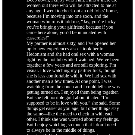
women out there who will be attracted to me at
any age. I went to check out an old folks’ home,
because I’m moving into one soon, and the
woman who runs it told me, “Jay, you’re lucky
you’re bringing your girlfriend because if you
came here alone, you’d be inundated with
casseroles!”
My partner is almost sixty, and I’ve opened her
up to new experiences also. I took her to
Hedonism and she had oral sex with a woman
right by the hot tub while I watched. We’ve been
together a few years and are still exploring. I’m
visual. I love watching my partner fuck, though
she is less comfortable with it. We had sex with
another man a few times. At one point, I was
watching from the couch and I could tell she was
getting turned on. I enjoyed them being together.
But she felt horrible guilt about it later. “I’m
supposed to be in love with you,” she said. Some
things get easier as you age, but other things stay
the same—like the need to check in with each
other. I think she was worried about my feelings.
But I enjoy watching so much that I don’t need
to always be in the middle of things.