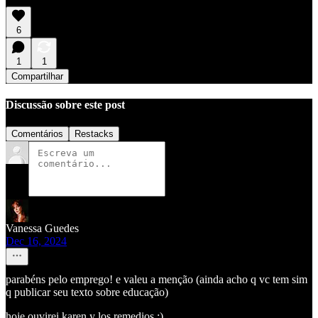
6
1
1
Compartilhar
Discussão sobre este post
Comentários
Restacks
Vanessa Guedes
Dec 16, 2024
parabéns pelo emprego! e valeu a menção (ainda acho q vc tem sim
q publicar seu texto sobre educação)
hoje ouvirei karen y los remedios :)