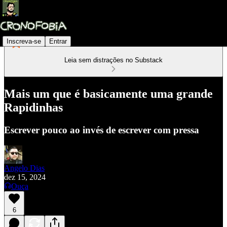
Inscreva-se
Entrar
Leia sem distrações no Substack
Mais um que é basicamente uma grande
Rapidinhas
Escrever pouco ao invés de escrever com pressa
Angelo Dias
dez 15, 2024
Ouça
6