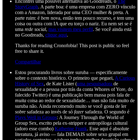
Encontrei uma possível alternativa ao Goodreads, o
The
StoryGraph
. A parte boa: é uma empresa com ZERO vínculo
com a Amazon, liderada por uma CEO mulher & preta. A
parte ruim: é
bem
nova, então tem pouco recurso, e tem uma
coisa ou outra com IA que eu torço o nariz. Eu nem sei se é
uma
rede social
,
mas visitem meu perfil
. Se você ainda está
no Goodreads,
clique aqui
.
Thanks for reading Cronofobia! This post is public so feel
free to share it.
Compartilhar
Estou procurando livros sobre suruba — especificamente
sobre o contexto histórico. O primeiro que peguei,
A Curious
History of Sex
, de Kate Lister (
uma pesquisadora
de
sexualidade e a pessoa por trás da conta Whores of Yore, do
falecido Twitter) é uma publicação bem massa pois fala de
muita
coisa ao redor de sexualidade… mas não fala muito de
suruba não. Ainda recomendo muito se você gosta de ler
sobre
safadeza ao invés de só
fazer
safadeza. O segundo é
Plays Well in Groups
: A Journey Through the World of
Group Sex, escrito pela ex-stripper e antropóloga cultural
(adoro esse combo)
Katherine Frank
. Esse aqui é absolute
literatura, já aviso — fala DEMAIS sobre sexo grupal em
variados contextos, e talvez tenha a melhor descrição sobre a