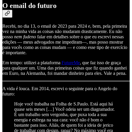
O email do futuro
Recebi, no dia 13, o email de 2023 para 2024 e, bem, pela primeira
vez na minha vida as coisas não mudaram drasticamente. Eu não
posso
nem fudeno
falar em detalhes sobre o que eu escrevi nessas
edições — meus advogados me impediram—, mas posso mostrar
para vocês como as coisas mudam — e como esse tipo de exercício
é importante.
Em tempo: utilizei a plataforma
FutureMe
, que faz isso de graça
para qualquer um. Uma das primeiras coisas que fiz quando ganhei
em Euro, na Alemanha, foi mandar dinheiro para eles. Vale a pena.
A vida é louca. Em 2014, escrevi o seguinte para o Angelo do
futuro:
Hoje você trabalha na Folha de S.Paulo. Está aqui há
quase seis meses […] Você odeia ser um diagramador.
É um trabalho sem vergonha, que puxa toda a sua
energia e esfrega na sua cara: você não é bom o
bastante para isso. Aliás, de quem foi a ideia de jerico
de trabalhar com design, rapaz? No máximo você era