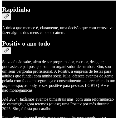
Rapidinha
A única que merece é, claramente, uma decisão que com certeza vai
fazer alguns dos meus cabelos caírem.
Positiv o ano todo
Se você não sabe, além de ser programador, escritor, designer,
podcaster, e pai postiço, sou um organizador de surubas. Sim, sou
um sem-vergonha profissional. A Positiv, a empresa de festas para
adultos que fundei com minha sócia Julia, oferece eventos de gente
pelada com foco em segurança e consentimento — preenchendo um
gap
de espaços body- e sex-positive para pessoas LGBTQIA+ e
não-monogâmicas.
Até 2024, fazíamos eventos bimestrais mas, com uma reformulação
de estratégia, agora teremos (quase) uma Positiv por mês durante
2025. Sim, é festa pra caralho.
Para saber mais você pode acessar nosso site e/ou seguir nosso