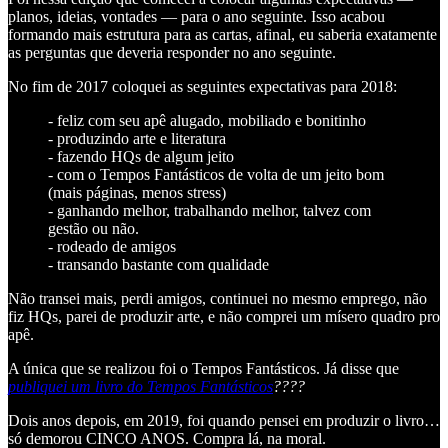
planos, ideias, vontades — para o ano seguinte. Isso acabou
formando mais estrutura para as cartas, afinal, eu saberia exatamente
as perguntas que deveria responder no ano seguinte.
No fim de 2017 coloquei as seguintes expectativas para 2018:
- feliz com seu apê alugado, mobiliado e bonitinho
- produzindo arte e literatura
- fazendo HQs de algum jeito
- com o Tempos Fantásticos de volta de um jeito bom
(mais páginas, menos stress)
- ganhando melhor, trabalhando melhor, talvez com
gestão ou não.
- rodeado de amigos
- transando bastante com qualidade
Não transei mais, perdi amigos, continuei no mesmo emprego, não
fiz HQs, parei de produzir arte, e não comprei um mísero quadro pro
apê.
A única que se realizou foi o Tempos Fantásticos. Já disse que
publiquei um livro do Tempos Fantásticos
????
Dois anos depois, em 2019, foi quando pensei em produzir o livro…
só demorou CINCO ANOS. Compra lá, na moral.