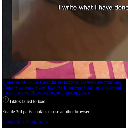
@oicronofobico
The Calendar Project #project #creative #thinking
#therapy #creativity #selflove #selfimprovement #time #art #expat
#brazilian #fyp #foryou #foryoupage #fypシ #fy
Tiktok failed to load.
Enable 3rd party cookies or use another browser
Compartilhar Cronofobia