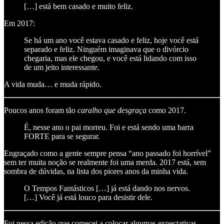
[…] está bem casado e muito feliz.
Em 2017:
Se há um ano você estava casado e feliz, hoje você está
separado e feliz. Ninguém imaginava que o divórcio
chegaria, mas ele chegou, e você está lidando com isso
de um jeito interessante.
A vida muda… e muda rápido.
Poucos anos foram tão
caralho que desgraça
como 2017.
É, nesse ano o pai morreu. Foi e está sendo uma barra
FORTE para se segurar.
Engraçado como a gente sempre pensa “ano passado foi horrível”
sem ter muita noção se realmente foi uma merda. 2017 está, sem
sombra de dúvidas, na lista dos piores anos da minha vida.
O Tempos Fantásticos […] já está dando nos nervos.
[…] Você já está louco para desistir dele.
Foi nessa edição que comecei a colocar algumas expectativas —