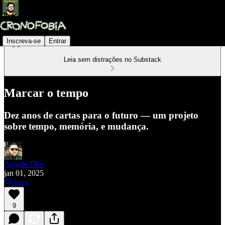
Inscreva-se
Entrar
Leia sem distrações no Substack
Marcar o tempo
Dez anos de cartas para o futuro — um projeto
sobre tempo, memória, e mudança.
Angelo Dias
jan 01, 2025
Ouça
9