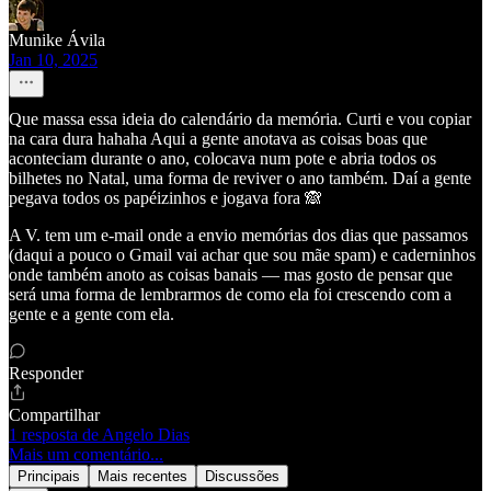
Munike Ávila
Jan 10, 2025
Que massa essa ideia do calendário da memória. Curti e vou copiar
na cara dura hahaha Aqui a gente anotava as coisas boas que
aconteciam durante o ano, colocava num pote e abria todos os
bilhetes no Natal, uma forma de reviver o ano também. Daí a gente
pegava todos os papéizinhos e jogava fora 🙈
A V. tem um e-mail onde a envio memórias dos dias que passamos
(daqui a pouco o Gmail vai achar que sou mãe spam) e caderninhos
onde também anoto as coisas banais — mas gosto de pensar que
será uma forma de lembrarmos de como ela foi crescendo com a
gente e a gente com ela.
Responder
Compartilhar
1 resposta de Angelo Dias
Mais um comentário...
Principais
Mais recentes
Discussões