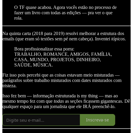
O TF quase acabou. Agora vocês estão no processo de
fazer um livro com todas as edições — pra ver o que
rola.
Na quinta carta (2018 para 2019) resolvi melhorar a estrutura dos
emails (que eram só textões sem pé nem cabeça). Inventei
tópicos
.
Bora profissionalizar essa porra:
TRABALHO, ROMANCE, AMIGOS, FAMÍLIA,
CASA, MUNDO, PROJETOS, DINHEIRO,
SAÚDE, MÚSICA.
Fiz isso pois percebi que as coisas estavam meio misturadas —
parágrafos sobre trabalho misturados com dates misturados com
tristeza.
Isso fez bem — informação estruturada is my thing — mas ao
mesmo tempo fez com que
todas
as seções ficassem gigantescas. Dê
qualquer espaço para um jornalista que ele IRÁ preenchê-lo.
Inscreva-se