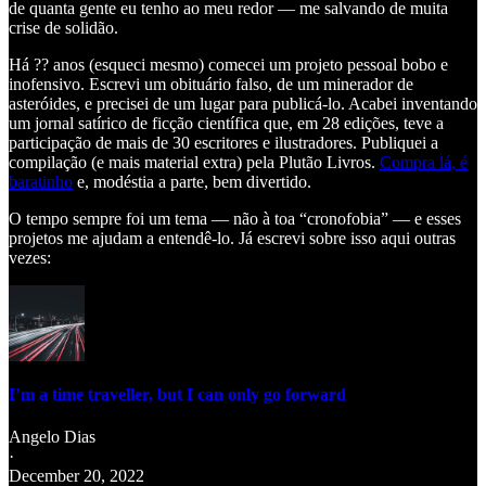
de quanta gente eu tenho ao meu redor — me salvando de muita
crise de solidão.
Há ?? anos (esqueci mesmo) comecei um projeto pessoal bobo e
inofensivo. Escrevi um obituário falso, de um minerador de
asteróides, e precisei de um lugar para publicá-lo. Acabei inventando
um jornal satírico de ficção científica que, em 28 edições, teve a
participação de mais de 30 escritores e ilustradores. Publiquei a
compilação (e mais material extra) pela Plutão Livros.
Compra lá, é
baratinho
e, modéstia a parte, bem divertido.
O tempo sempre foi um tema — não à toa “cronofobia” — e esses
projetos me ajudam a entendê-lo. Já escrevi sobre isso aqui outras
vezes:
I’m a time traveller, but I can only go forward
Angelo Dias
·
December 20, 2022