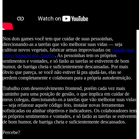
Nos dois games você tem que cuidar de suas pessoinhas,
direcionando-as a tarefas que vão melhorar suas vidas — seja
cultivar novos vegetais, fabricar armas improvisadas ou
transformar
couro humano em chapéus
. As pessoinhas tem os próprios
sentimentos e vontades, e só farão as tarefas se estiverem de bom
humor, de barriga cheia e suficientemente descansadas. Por mais
óbvio que pareça, se você não estiver lá pra ajudá-las, elas se
perdem completamente e colaboram para a própria autodestruição.
Trabalho com desenvolvimento frontend, porém cada vez mais
caminho para uma posição de gestão, o que implica em cuidar de
meus colegas, direcionando-os a tarefas que vão melhorar suas vidas
— seja refatorar aquele código feio, instalar novas ferramentas
sofisticadas ou alinhar objetivos e indicadores. Os colaboradores tem
os próprios sentimentos e vontades, e só farão as tarefas se estiverem
de bom humor, de barriga cheia e suficientemente descansados.
Percebe?