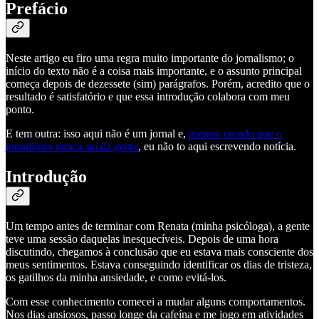
Prefácio
Neste artigo eu firo uma regra muito importante do jornalismo; o
início do texto não é a coisa mais importante, e o assunto principal
começa depois de dezessete (sim) parágrafos. Porém, acredito que o
resultado é satisfatório e que essa introdução colabora com meu
ponto.
E tem outra: isso aqui não é um jornal e,
mesmo crendo que o
jornalismo nunca sai da gente
, eu não to aqui escrevendo notícia.
Introdução
Um tempo antes de terminar com Renata (minha psicóloga), a gente
teve uma sessão daquelas inesquecíveis. Depois de uma hora
discutindo, chegamos à conclusão que eu estava mais consciente dos
meus sentimentos. Estava conseguindo identificar os dias de tristeza,
os gatilhos da minha ansiedade, e como evitá-los.
Com esse conhecimento comecei a mudar alguns comportamentos.
Nos dias ansiosos, passo longe da cafeína e me jogo em atividades