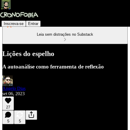
Inscreva-se
Entrar
Leia sem distrações no Substack
Lições do espelho
A autoanálise como ferramenta de reflexão
Angelo Dias
set 06, 2023
27
5
5