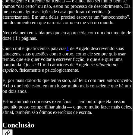
abordagem é diferente da Renata — e ainda não sei muito bem se
vamos “dar certo” ou não, estou no processo de descobrimento. Ela
me passou algumas lições de casa que foram divertidas (e
aterrorizantes). Em uma delas, precisei escrever um “autoconceito”,
um documento em que narraria como eu me via no mundo.
Nem ela nem eu sabíamos que eu apareceria com um documento de
doze (!!!) páginas.
Cinco mil e quatrocentas palavras
1
de Angelo descrevendo suas
tatuagens, suas questões com o corpo, como ele sempre quis usar
ternos, que ele quer voltar a escrever ficção, e que ele quer uma
namorada. Quase 31 mil caracteres de Angelo
se olhando no
espelho
, fisicamente e psicologicamente.
E, por mais dolorido que tenha sido, saí feliz com meu autoconceito.
Acho que hoje estou em um lugar muito mais consciente que há um
ou dois anos.
Estou animado com esses exercícios — tem outro que ela passou
que não posso compartilhar ainda — e quero muito fazer mais deles,
afinal, também são ótimos exercícios de escrita.
Conclusão