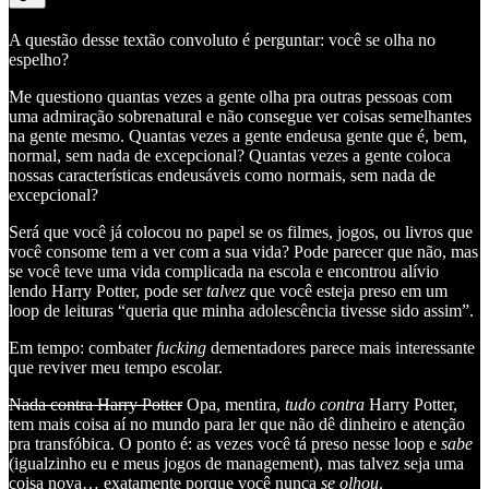
A questão desse textão convoluto é perguntar: você se olha no
espelho?
Me questiono quantas vezes a gente olha pra outras pessoas com
uma admiração sobrenatural e não consegue ver coisas semelhantes
na gente mesmo. Quantas vezes a gente endeusa gente que é, bem,
normal, sem nada de excepcional? Quantas vezes a gente coloca
nossas características endeusáveis como normais, sem nada de
excepcional?
Será que você já colocou no papel se os filmes, jogos, ou livros que
você consome tem a ver com a sua vida? Pode parecer que não, mas
se você teve uma vida complicada na escola e encontrou alívio
lendo Harry Potter, pode ser
talvez
que você esteja preso em um
loop de leituras “queria que minha adolescência tivesse sido assim”.
Em tempo: combater
fucking
dementadores parece mais interessante
que reviver meu tempo escolar.
Nada contra Harry Potter
Opa, mentira,
tudo contra
Harry Potter,
tem mais coisa aí no mundo para ler que não dê dinheiro e atenção
pra transfóbica. O ponto é: as vezes você tá preso nesse loop e
sabe
(igualzinho eu e meus jogos de management), mas talvez seja uma
coisa nova… exatamente porque você nunca
se olhou
.