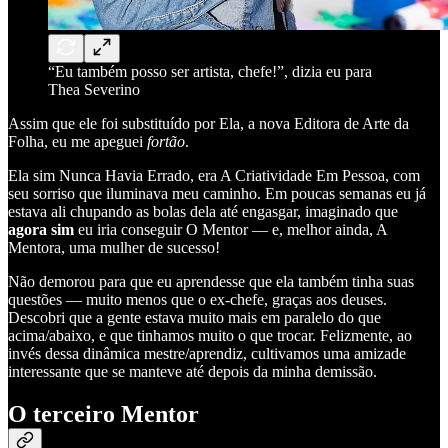
“Eu também posso ser artista, chefe!”, dizia eu para
Thea Severino
Assim que ele foi substituído por Ela, a nova Editora de Arte da
Folha, eu me apeguei
fortão
.
Ela sim Nunca Havia Errado, era A Criatividade Em Pessoa, com
seu sorriso que iluminava meu caminho. Em poucas semanas eu já
estava ali chupando as bolas dela até engasgar, imaginado que
agora sim
eu iria conseguir O Mentor — e, melhor ainda, A
Mentora, uma mulher de sucesso!
Não demorou para que eu aprendesse que ela também tinha suas
questões — muito menos que o ex-chefe, graças aos deuses.
Descobri que a gente estava muito mais em paralelo do que
acima/abaixo, e que tinhamos muito o que trocar. Felizmente, ao
invés dessa dinâmica mestre/aprendiz, cultivamos uma amizade
interessante que se manteve até depois da minha demissão.
O terceiro Mentor