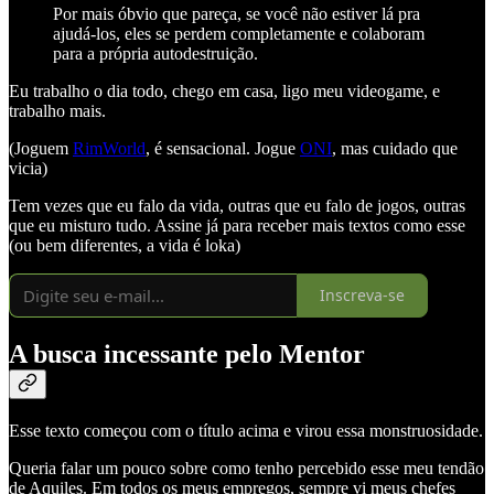
Por mais óbvio que pareça, se você não estiver lá pra
ajudá-los, eles se perdem completamente e colaboram
para a própria autodestruição.
Eu trabalho o dia todo, chego em casa, ligo meu videogame, e
trabalho mais.
(Joguem
RimWorld
, é sensacional. Jogue
ONI
, mas cuidado que
vicia)
Tem vezes que eu falo da vida, outras que eu falo de jogos, outras
que eu misturo tudo. Assine já para receber mais textos como esse
(ou bem diferentes, a vida é loka)
Inscreva-se
A busca incessante pelo Mentor
Esse texto começou com o título acima e virou essa monstruosidade.
Queria falar um pouco sobre como tenho percebido esse meu tendão
de Aquiles. Em todos os meus empregos, sempre vi meus chefes