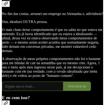
No fim das contas, arrumei um emprego na Alemanha e, adivinhem?
Sim, idealizei OUTRA pessoa.
O mais chato desse comportamento é que eu sabia no que estava me
metendo. Eu já havia identificado que eu estava a idealizando —
afinal, dessa vez eu estava observando meus comportamentos de
perto — e mesmo assim aceitei acordos que normalmente negaria,
falei demais em conversas privadas, me mostrei vulnerável cedo
demais.
A observação de meus próprios comportamentos não foi o bastante
para me blindar de cair na armadilha que eu mesmo criei. Agora, 1
ano e meio após meu ingresso nesse país, já me decepcionei o
bastante com ele (na verdade,
com a versão idealizada que tinha
dele
) e ele voltou ao posto de “humano comum”.
Inscreva-se
E eu com isso?