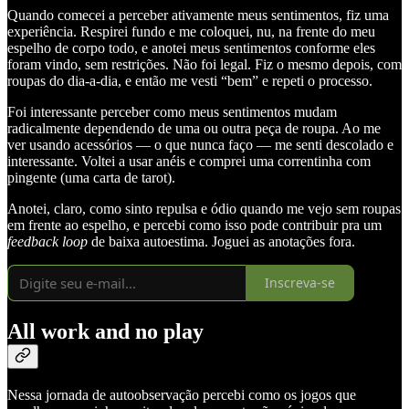
Quando comecei a perceber ativamente meus sentimentos, fiz uma
experiência. Respirei fundo e me coloquei, nu, na frente do meu
espelho de corpo todo, e anotei meus sentimentos conforme eles
foram vindo, sem restrições. Não foi legal. Fiz o mesmo depois, com
roupas do dia-a-dia, e então me vesti “bem” e repeti o processo.
Foi interessante perceber como meus sentimentos mudam
radicalmente dependendo de uma ou outra peça de roupa. Ao me
ver usando acessórios — o que nunca faço — me senti descolado e
interessante. Voltei a usar anéis e comprei uma correntinha com
pingente (uma carta de tarot).
Anotei, claro, como sinto repulsa e ódio quando me vejo sem roupas
em frente ao espelho, e percebi como isso pode contribuir pra um
feedback loop
de baixa autoestima. Joguei as anotações fora.
Inscreva-se
All work and no play
Nessa jornada de autoobservação percebi como os jogos que