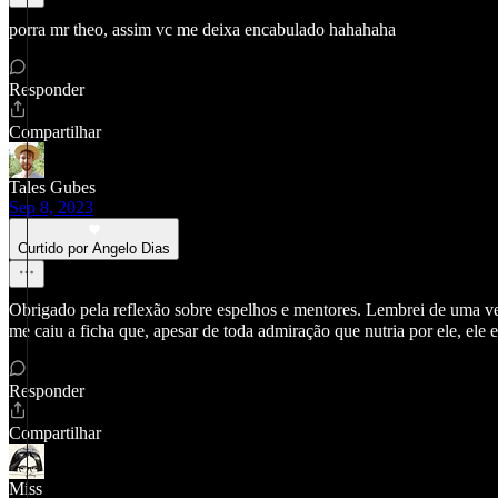
porra mr theo, assim vc me deixa encabulado hahahaha
Responder
Compartilhar
Tales Gubes
Sep 8, 2023
Curtido por Angelo Dias
Obrigado pela reflexão sobre espelhos e mentores. Lembrei de uma v
me caiu a ficha que, apesar de toda admiração que nutria por ele, el
Responder
Compartilhar
Miss