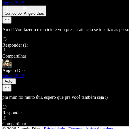
Sep 6, 2023
Curtido por Angelo Dias
Amei! Vou fazer o exercício e vou prestar atenção se idealizo as pess
Responder (1)
Compartilhar
Angelo Dias
Sep 8, 2023
Autor
pra mim foi muito útil, espero que pra você também seja :)
Responder
Compartilhar
© 2026 Angelo Dias
·
Privacidade
∙
Termos
∙
Aviso de coleta