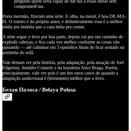
pergunto quem seria capaz de dar luz à essas ideias sem
comprometê-las.
Porra mermão, fizeram uma série. E olha, na moral, é boa DE-MA-
IS. O roteiro é do próprio autor, e definitivamente essa é a melhor
mídia pra história que o cara tinha pra contar.
A série segue o livro por boa parte, depois vai pra um caminho de
explodir cabeças, e fica cada vez melhor conforme as cenas vão
passando — até culminar em 3 episódios finais de ficar sentado na
pontinha do sofá.
Vale demais ver pela história, pela adaptação, pela atuação de Joel
Edgerton, Jennifer Connely e da brasileira Alice Braga. Porém,
principalmente, vale ver pois é um dos raros casos de quando a
adaptação audiovisual é (bemmmm) melhor que o livro.
Белая Полоса / Belaya Polosa