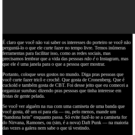
É claro que você não vai saber os interesses do porteiro se você não
perguntá-lo o que ele curte fazer no tempo livre. Temos inúmeras
ferramentas para facilitar isso, como as redes sociais, mas
precisamos lembrar que a vida das pessoas
não é
o Instagram, mas
que ele é uma janela para o que a pessoa quer mostrar.
Portanto, coloque seus gostos no mundo. Diga pras pessoas que
você curte fazer tricô e crochê. Que gosta de Cronenberg. Que é
cuckold e também gosta de CBT. Foi desse jeito que eu comecei a
organizar surubas: dizendo pras pessoas que tinha interesse em
festas de gente pelada.
Se você ver alguém na rua com uma camiseta de uma banda que
você gosta, dê um oi para ela — ou, pelo menos, mande um
“bandona hein” enquanto passa. Só evite fazê-lo se a camiseta for
do Nirvana, Ramones, ou (sim, é a nova) Daft Punk — na maioria
das vezes a galera nem sabe o que tá vestindo.