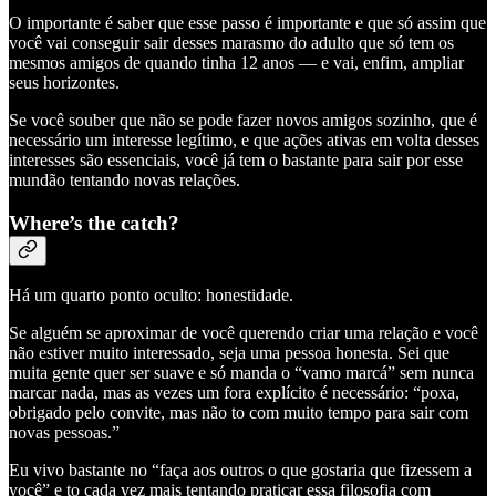
O importante é saber que esse passo é importante e que só assim que
você vai conseguir sair desses marasmo do adulto que só tem os
mesmos amigos de quando tinha 12 anos — e vai, enfim, ampliar
seus horizontes.
Se você souber que não se pode fazer novos amigos sozinho, que é
necessário um interesse legítimo, e que ações ativas em volta desses
interesses são essenciais, você já tem o bastante para sair por esse
mundão tentando novas relações.
Where’s the catch?
Há um quarto ponto oculto: honestidade.
Se alguém se aproximar de você querendo criar uma relação e você
não estiver muito interessado, seja uma pessoa honesta. Sei que
muita gente quer ser suave e só manda o “vamo marcá” sem nunca
marcar nada, mas as vezes um fora explícito é necessário: “poxa,
obrigado pelo convite, mas não to com muito tempo para sair com
novas pessoas.”
Eu vivo bastante no “faça aos outros o que gostaria que fizessem a
você” e to cada vez mais tentando praticar essa filosofia com