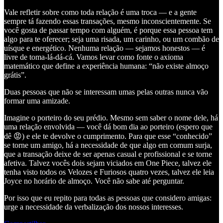
Vale refletir sobre como toda relação é uma troca — e a gente
sempre tá fazendo essas transações, mesmo inconscientemente. Se
você gosta de passar tempo com alguém, é porque essa pessoa tem
algo para te oferecer; seja uma risada, um carinho, ou um combão de
uísque e energético. Nenhuma relação — sejamos honestos — é
livre de toma-lá-dá-cá. Vamos levar como fonte o axioma
matemático que define a experiência humana: “não existe almoço
grátis”.
Duas pessoas que não se interessam umas pelas outras nunca vão
formar uma amizade.
Imagine o porteiro do seu prédio. Mesmo sem saber o nome dele, há
uma relação envolvida — você dá bom dia ao porteiro (espero que
dê 😡) e ele te devolve o cumprimento. Para que esse “conhecido”
se torne um amigo, há a necessidade de que algo em comum surja,
que a transação deixe de ser apenas casual e profissional e se torne
afetiva. Talvez vocês dois sejam viciados em One Piece, talvez ele
tenha visto todos os Velozes e Furiosos quatro vezes, talvez ele leia
Joyce no horário de almoço. Você não sabe até perguntar.
Por isso que eu repito para todas as pessoas que considero amigas:
urge a necessidade da verbalização dos nossos interesses.