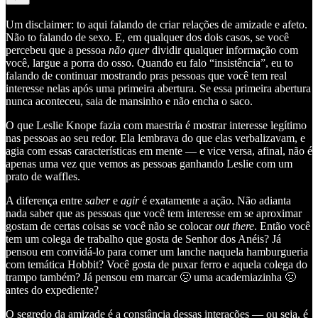
Um disclaimer: to aqui falando de criar relações de amizade e afeto.
Não to falando de sexo. E, em qualquer dos dois casos, se você
percebeu que a pessoa
não quer
dividir qualquer informação com
você, largue a porra do osso. Quando eu falo “insistência”, eu to
falando de continuar mostrando pras pessoas que você tem real
interesse nelas após uma primeira abertura. Se essa primeira abertura
nunca aconteceu, saia de mansinho e não encha o saco.
O que Leslie Knope fazia com maestria é mostrar interesse legítimo
nas pessoas ao seu redor. Ela lembrava do que elas verbalizavam, e
agia com essas características em mente — e vice versa, afinal, não é
apenas uma vez que vemos as pessoas ganhando Leslie com um
prato de waffles.
A diferença entre
saber
e
agir
é exatamente a ação. Não adianta
nada saber que as pessoas que você tem interesse em se aproximar
gostam de certas coisas se você não se colocar
out there
. Então você
tem um colega de trabalho que gosta de Senhor dos Anéis? Já
pensou em convidá-lo para comer um lanche naquela hamburgueria
com temática Hobbit? Você gosta de puxar ferro e aquela colega do
trampo também? Já pensou em marcar 🤢 uma academiazinha 🤢
antes do expediente?
O segredo da amizade é a constância dessas interações — ou seja, é