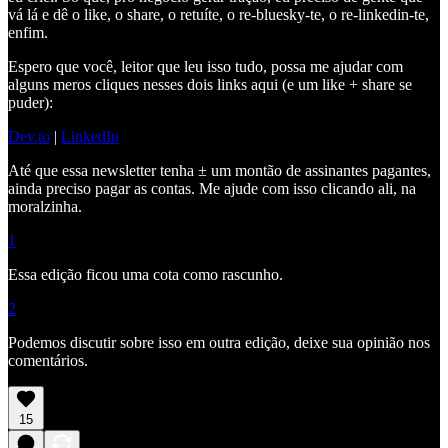
vá lá e dê o like, o share, o retuíte, o re-bluesky-te, o re-linkedin-te,
enfim.
Espero que você, leitor que leu isso tudo, possa me ajudar com
alguns meros cliques nesses dois links aqui (e um like + share se
puder):
Dev.to
|
LinkedIn
Até que essa newsletter tenha ± um montão de assinantes pagantes,
ainda preciso pagar as contas. Me ajude com isso clicando ali, na
moralzinha.
1
Essa edição ficou uma cota como rascunho.
2
Podemos discutir sobre isso em outra edição, deixe sua opinião nos
comentários.
15