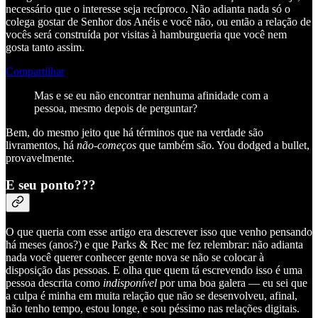
necessário que o interesse seja recíproco. Não adianta nada só o
colega gostar de Senhor dos Anéis e você não, ou então a relação de
vocês será construída por visitas à hamburgueria que você nem
gosta tanto assim.
Compartilhar
Mas e se eu não encontrar nenhuma afinidade com a
pessoa, mesmo depois de perguntar?
Bem, do mesmo jeito que há términos que na verdade são
livramentos, há
não-começos
que também são. You dodged a bullet,
provavelmente.
E seu ponto???
O que queria com esse artigo era descrever isso que venho pensando
há meses (anos?) e que Parks & Rec me fez relembrar: não adianta
nada você querer conhecer gente nova se não se colocar à
disposição das pessoas. E olha que quem tá escrevendo isso é uma
pessoa descrita como
indisponível
por uma boa galera — eu sei que
a culpa é minha em muita relação que não se desenvolveu, afinal,
não tenho tempo, estou longe, e sou péssimo nas relações digitais.