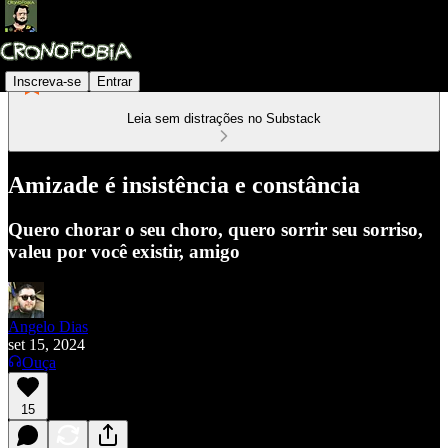
Inscreva-se
Entrar
Leia sem distrações no Substack
Amizade é insistência e constância
Quero chorar o seu choro, quero sorrir seu sorriso,
valeu por você existir, amigo
Angelo Dias
set 15, 2024
Ouça
15