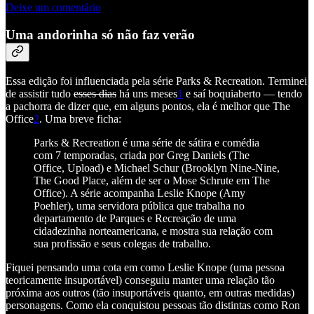
Deixe um comentário
Uma andorinha só não faz verão
Essa edição foi influenciada pela série Parks & Recreation. Terminei
de assistir tudo
esses dias
há uns meses
1
e saí boquiaberto — tendo
a pachorra de dizer que, em alguns pontos, ela é melhor que The
Office
2
. Uma breve ficha:
Parks & Recreation é uma série de sátira e comédia
com 7 temporadas, criada por Greg Daniels (The
Office, Upload) e Michael Schur (Brooklyn Nine-Nine,
The Good Place, além de ser o Mose Schrute em The
Office). A série acompanha Leslie Knope (Amy
Poehler), uma servidora pública que trabalha no
departamento de Parques e Recreação de uma
cidadezinha norteamericana, e mostra sua relação com
sua profissão e seus colegas de trabalho.
Fiquei pensando uma cota em como Leslie Knope (uma pessoa
teoricamente insuportável) conseguiu manter uma relação tão
próxima aos outros (tão insuportáveis quanto, em outras medidas)
personagens. Como ela conquistou pessoas tão distintas como Ron