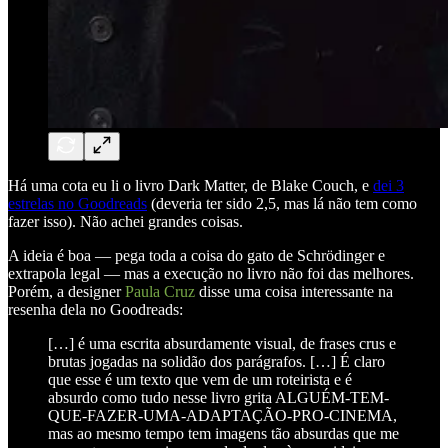
Há uma cota eu li o livro Dark Matter, de Blake Couch, e
dei 3
estrelas no Goodreads
(deveria ter sido 2,5, mas lá não tem como
fazer isso). Não achei grandes coisas.
A ideia é boa — pega toda a coisa do gato de Schrödinger e
extrapola legal — mas a execução no livro não foi das melhores.
Porém, a designer
Paula Cruz
disse uma coisa interessante na
resenha dela no Goodreads:
[…] é uma escrita absurdamente visual, de frases crus e
brutas jogadas na solidão dos parágrafos. […] É claro
que esse é um texto que vem de um roteirista e é
absurdo como tudo nesse livro grita ALGUÉM-TEM-
QUE-FAZER-UMA-ADAPTAÇÃO-PRO-CINEMA,
mas ao mesmo tempo tem imagens tão absurdas que me