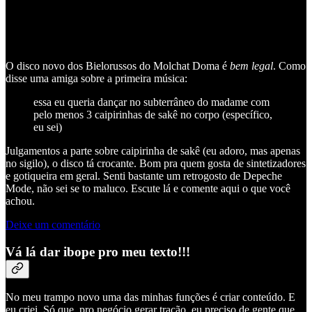
O disco novo dos Bielorussos do Molchat Doma é
bem legal
. Como
disse uma amiga sobre a primeira música:
essa eu queria dançar no subterrâneo do madame com
pelo menos 3 caipirinhas de sakê no corpo (específico,
eu sei)
Julgamentos a parte sobre caipirinha de sakê (eu adoro, mas apenas
no sigilo), o disco tá crocante. Bom pra quem gosta de sintetizadores
e gotiqueira em geral. Senti bastante um retrogosto de Depeche
Mode, não sei se to maluco. Escute lá e comente aqui o que você
achou.
Deixe um comentário
Vá lá dar ibope pro meu texto!!!
No meu trampo novo uma das minhas funções é criar conteúdo. E
eu criei. Só que, pro negócio gerar tração, eu preciso de gente que