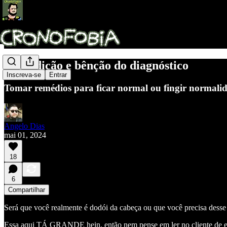
A maldição e bênção do diagnóstico
Inscreva-se
Entrar
Tomar remédios para ficar normal ou fingir normali
Angelo Dias
mai 01, 2024
18
6
Compartilhar
Será que você realmente é dodói da cabeça ou que você precisa desse 
Essa aqui TÁ GRANDE hein, então nem pense em ler no cliente de email