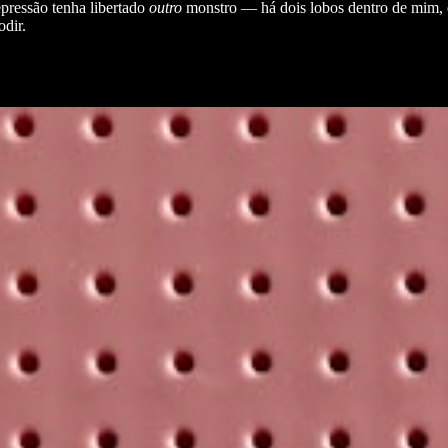
epressão tenha libertado
outro
monstro — há dois lobos dentro de mim, e
odir.