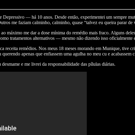
 Depressivo — há 10 anos. Desde então, experimentei um sempre mutan
Outros me faziam calminho, calminho, quase “talvez eu queira parar de 
m ao máximo me dar a dose mínima do remédio mais fraco. Alguns deles
mo tratamentos alternativos — mesmo não dizendo isso oficialmente e
 receita remédios. Nos meus 18 meses morando em Munique, tive crises
 e eu querendo apenas que enfiassem uma agulha no meu cu e acabassem
desmame e me livrei da responsabilidade das pílulas diárias.