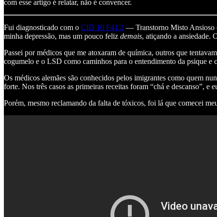
com esse artigo é relatar, não é convencer.
Fui diagnosticado com o
CID 10 F41.2
— Transtorno Misto Ansioso e
minha depressão, mas um pouco feliz
demais
, atiçando a ansiedade. 
Passei por médicos que me atoxaram de química, outros que tentava
cogumelo e o LSD como caminhos para o entendimento da psique e co
Os médicos alemães são conhecidos pelos imigrantes como quem nunca
forte. Nos três casos as primeiras receitas foram “chá e descanso”,
Porém, mesmo reclamando da falta de tóxicos, foi lá que comecei meu 