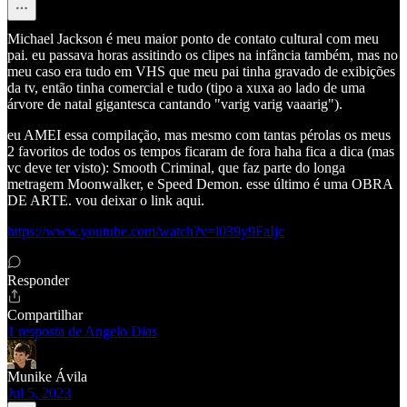
Michael Jackson é meu maior ponto de contato cultural com meu
pai. eu passava horas assitindo os clipes na infância também, mas no
meu caso era tudo em VHS que meu pai tinha gravado de exibições
da tv, então tinha comercial e tudo (tipo a xuxa ao lado de uma
árvore de natal gigantesca cantando "varig varig vaaarig").
eu AMEI essa compilação, mas mesmo com tantas pérolas os meus
2 favoritos de todos os tempos ficaram de fora haha fica a dica (mas
vc deve ter visto): Smooth Criminal, que faz parte do longa
metragem Moonwalker, e Speed Demon. esse último é uma OBRA
DE ARTE. vou deixar o link aqui.
https://www.youtube.com/watch?v=l039y9FaIjc
Responder
Compartilhar
1 resposta de Angelo Dias
Munike Ávila
Jul 5, 2023