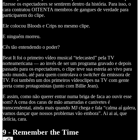
fizesse os espectadores se sentirem dentro da história. Para isso, o
cara contratou OITENTA membros de gangues de verdade para
participarem do clipe.
Ele colocou Bloods e Crips no mesmo clipe.
E ninguém morreu.
Cês tão entendendo o poder?
Beat It foi o primeiro vídeo musical “telecasted” pela TV
norteamericana — ao invés de ser um programa gravado e depois
passado para os espectadores, o clipe teve sua estreia ao vivo para
todo mundo, até para quem controlava o
switcher
da emissora de
TV. Foi também um dos primeiros vídeoclipes na TV com gente
preta como protagonistas (junto com Billie Jean).
E assim, como não querer entrar numa briga de faca ao ouvir esse
som? A cena dos caras de mão amarradas e canivetes é
transcendental, ainda mais quando MJ chega e fala “calma aí galera,
vamos dançar que nossos problemas vão embora”. Ai ai ai, que
delícia, cara.
9 - Remember the Time