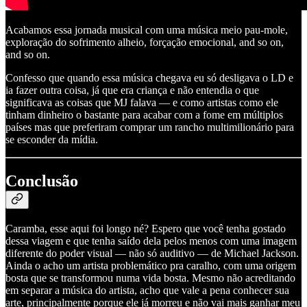
Acabamos essa jornada musical com uma música meio pau-mole,
exploração do sofrimento alheio, forçação emocional, and so on,
and so on.
Confesso que quando essa música chegava eu só desligava o LD e
ia fazer outra coisa, já que era criança e não entendia o que
significava as coisas que MJ falava — e como artistas como ele
tinham dinheiro o bastante para acabar com a fome em múltiplos
países mas que preferiram comprar um rancho multimilionário para
se esconder da mídia.
Conclusão
Caramba, esse aqui foi longo né? Espero que você tenha gostado
dessa viagem e que tenha saído dela pelos menos com uma imagem
diferente do poder visual — não só auditivo — de Michael Jackson.
Ainda o acho um artista problemático pra caralho, com uma origem
bosta que se transformou numa vida bosta. Mesmo não acreditando
em separar a música do artista, acho que vale a pena conhecer sua
arte, principalmente porque ele já morreu e não vai mais ganhar meu