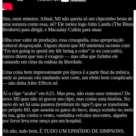
Sim, onze minutos. Afinal, MJ não queria só um clipezinho besta de
uma sonzera como essa, né? Ele meteu logo John Landis (The Blues
Brothers) para dirigir, e Macaulay Culkin para atuar.
Olha esse valor de produção, essa cenografia, essa
apropriação
cultural desgraçada
. Alguns dizem que MJ minimiza racismo com
“I'm not going to spend my life being a color” (e eu concordo),
outros dizem que isso é exagero — mas olha que fofinho ele
cantando em cima da estátua da liberdade.
Uma coisa bem impressionante pra época é a parte final da música,
onde as pessoas vão mudando sem corte, um efeito bem complicado
— não tinha After Effects né.
Aí o clipe “acaba” em 6:21. Mas pera, não eram onze minutos? De
novo MJ quer não só gravar um clipe, mas contar uma história. No
meio do set há uma pantera (lembram do tigre?) que se transforma
no próprio MJ, que assusta os gatos do beco, dança sozinho no meio
da rua, grita contra o vento, vandaliza veículos inocentes, alguém
por favor leva esse moço pra um hospital.
Ah não, tudo bem, É TUDO UM EPISÓDIO DE SIMPSONS.