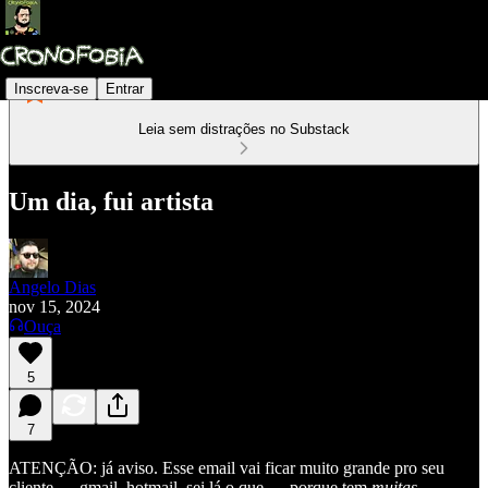
Inscreva-se
Entrar
Leia sem distrações no Substack
Um dia, fui artista
Angelo Dias
nov 15, 2024
Ouça
5
7
ATENÇÃO: já aviso. Esse email vai ficar muito grande pro seu
cliente — gmail, hotmail, sei lá o que — porque tem
muitas