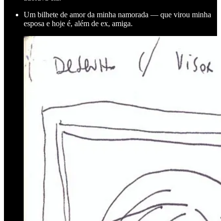
Um bilhete de amor da minha namorada — que virou minha
esposa e hoje é, além de ex, amiga.