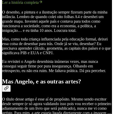
Ler a história completa
O desenho, a pintura e a ilustração sempre fizeram parte da minha
infância. Lembro de quando colei oito folhas A4 e desenhei um
grande mapa. Inventei aquele país e contava para todos como
funcionava a sociedade, como era a economia, a política, a
imigração… e eu tinha 10 anos. Loucura total.
Mas, como toda criança influenciada pela educação formal, deixei
essa coisa de desenhar para trás. Onde já se viu, desenhar? Eu
precisava aprender cálculo, geometria, as capitais dos países e o que
significava PIB e EUA e CNPJ.
Eu revisitei o Angelo desenhista inúmeras vezes, mas nunca
consegui seguir firme por pura insegurança. Olhando em
retrospecto, eu não era ruim. Me faltava prática. Dá pra perceber.
Mas Angelo, e as outras artes?
O título desse artigo é esse aí de propósito. Mesmo sendo escritor
desde sempre (e só agora validando isso pois vou receber o primeiro
adiantamento de um livro que será publicado), nunca me vi como
artista
. Para mim, a arte estaria ligada diretamente com a
imagem
—