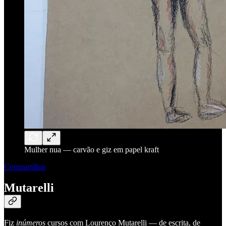
Mulher nua — carvão e giz em papel kraft
Compartilhar
Mutarelli
Fiz
inúmeros
cursos com Lourenço Mutarelli — de escrita, de