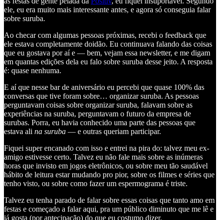
as festas de gente pelada da
Positiv
, eu fiquei insuportável. Segundo
ele, eu era muito mais interessante antes, e agora só conseguia falar
sobre suruba.
Ao checar com algumas pessoas próximas, recebi o feedback que
ele estava completamente doidão. Eu continuava falando das coisas
que eu gostava por aí e — bem, vejam essa newsletter, e me digam
em quantas edições dela eu falo sobre suruba desse jeito. A resposta
é: quase nenhuma.
E aí que nesse bar de aniversário eu percebi que quase 100% das
conversas que tive foram sobre… organizar suruba. As pessoas
perguntavam coisas sobre organizar suruba, falavam sobre as
experiências na suruba, perguntavam o futuro da empresa de
surubas. Porra, eu havia conhecido uma parte das pessoas que
estava ali
na suruba
— e outras queriam participar.
Fiquei super encanado com isso e entrei na pira do: talvez meu ex-
amigo estivesse certo. Talvez eu não fale mais sobre as inúmeras
horas que invisto em jogos eletrônicos, ou sobre meu tão saudável
hábito de leitura estar mudando pro pior, sobre os filmes e séries que
tenho visto, ou sobre como fazer um espermograma é triste.
Talvez eu tenha parado de falar sobre essas coisas que tanto amo em
festas e começado a falar aqui, pra um público diminuto que me lê e
já gosta (por antecipação) do que eu costumo dizer.