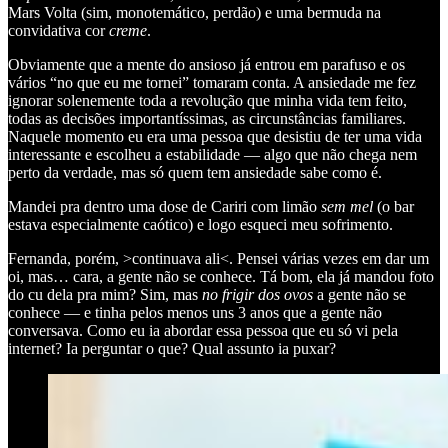
Mars Volta (sim, monotemático, perdão) e uma bermuda na
convidativa cor
creme
.
Obviamente que a mente do ansioso já entrou em parafuso e os
vários “no que eu me tornei” tomaram conta. A ansiedade me fez
ignorar solenemente toda a revolução que minha vida tem feito,
todas as decisões importantíssimas, as circunstâncias familiares.
Naquele momento eu era uma pessoa que desistiu de ter uma vida
interessante e escolheu a estabilidade — algo que não chega nem
perto da verdade, mas só quem tem ansiedade sabe como é.
Mandei pra dentro uma dose de Cariri com limão
sem mel
(o bar
estava especialmente caótico) e logo esqueci meu sofrimento.
Fernanda, porém, >continuava ali<. Pensei várias vezes em dar um
oi, mas… cara, a gente não se conhece. Tá bom, ela já mandou foto
do cu dela pra mim? Sim, mas
no frigir dos ovos
a gente não se
conhece — e tinha pelos menos uns 3 anos que a gente não
conversava. Como eu ia abordar essa pessoa que eu só vi pela
internet? Ia perguntar o que? Qual assunto ia puxar?