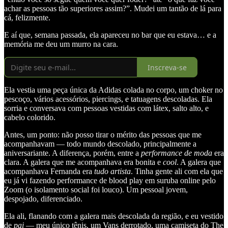
achar as pessoas tão superiores assim?”. Mudei um tantão de lá para
cá, felizmente.
E aí que, semana passada, ela apareceu no bar que eu estava… e a
memória me deu um murro na cara.
Inscreva-se
Ela vestia uma peça única da Adidas colada no corpo, um choker no
pescoço, vários acessórios, piercings, e tatuagens descoladas. Ela
sorria e conversava com pessoas vestidas com látex, salto alto, e
cabelo colorido.
Antes, um ponto: não posso tirar o mérito das pessoas que me
acompanhavam — todo mundo descolado, principalmente a
aniversariante. A diferença, porém, entre a
performance de moda
era
clara. A galera que me acompanhava era bonita e
cool
. A galera que
acompanhava Fernanda era
tudo artista
. Tinha gente ali com ela que
eu já vi fazendo performance de blood play em suruba online pelo
Zoom (o isolamento social foi louco). Um pessoal jovem,
despojado, diferenciado.
Ela ali, flanando com a galera mais descolada da região, e eu vestido
de
pai
— meu único tênis, um Vans derrotado, uma camiseta do The