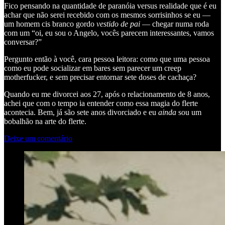
Fico pensando na quantidade de paranóia versus realidade que é eu
achar que não serei recebido com os mesmos sorrisinhos se eu —
um homem cis branco gordo
vestido de pai
— chegar numa roda
com um “oi, eu sou o Angelo, vocês parecem interessantes, vamos
conversar?”
Pergunto então à você, cara pessoa leitora: como que uma pessoa
como eu pode socializar em bares sem parecer um creep
motherfucker, e sem precisar entornar sete doses de cachaça?
Quando eu me divorcei aos 27, após o relacionamento de 8 anos,
achei que com o tempo ia entender como essa magia do flerte
acontecia. Bem, já são sete anos divorciado e eu
ainda
sou um
bobalhão na arte do flerte.
Deixe um comentário