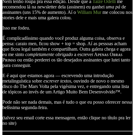
Nem tenho roupa pra essa edição. Desde que a
Taize Odelli
me
recomendou lá na newsletter dela (assinem) eu ganhei
uma pá
de
assinantes (uns 15% de aumento). Aí o
William Mur
me colocou nos
stories dele e mais uma galera colou.
Isso me fodeu.
É complicadíssimo quando você produz alguma coisa, observa e
pensa: caraio men, ficou show + top = shop. Aí as pessoas acham
que ficou legal também e compartilham. Outra galera chega e agora
eu me sinto
completamente obrigado
a escrever Aᴘᴇɴᴀs Oʙʀᴀs
Pʀɪᴍᴀs ou então perderei os tão desejados assinantes que lutei tanto
para conseguir.
E é aqui que estamos agora — escrevendo uma introdução
metalinguística sobre
escrever textos
, ouvindo de novo o mesmo
disco do The Mars Volta pela vigésima vez, e entregando uma lista
de tópicos ao invés de um Artigo Muito Bem Desenvolvido™.
Pode não ser nada demais, mas é tudo o que eu posso oferecer nessa
belíssima segunda-feira.
(talvez seu email corte essa mensagem, então clique no título pra ler
no site)