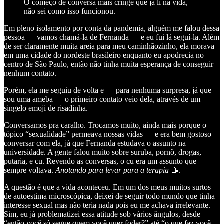
O começo de conversa mais cringe que já li na vida,
não sei como isso funcionou.
Em pleno isolamento por conta da pandemia, alguém me falou dessa
pessoa — vamos chamá-la de Fernanda — e eu fui lá seguí-la. Além
de ser claramente muita areia para meu caminhãozinho, ela morava
em uma cidade do nordeste brasileiro enquanto eu apodrecia no
centro de São Paulo, então não tinha muita esperança de conseguir
nenhum contato.
Porém, ela me seguiu de volta e — para nenhuma surpresa, já que
sou uma ameba — o primeiro contato veio dela, através de um
singelo emoji de risadinha.
Conversamos pra caralho. Trocamos muito, ainda mais porque o
tópico “sexualidade” permeava nossas vidas — e era bem gostoso
conversar com ela, já que Fernanda estudava o assunto na
universidade. A gente falou muito sobre suruba, pornô, drogas,
putaria, e cu. Revendo as conversas, o cu era um assunto que
sempre voltava.
Anotando para levar para a terapia
📝.
A questão é que a vida aconteceu. Em um dos meus muitos surtos
de autoestima microscópica, deixei de seguir todo mundo que tinha
interesse sexual mas não teria nada pois eu me achava irrelevante.
Sim, eu já problematizei essa atitude sob vários ângulos, desde
“então você só segue quem você quer foder?” até “o que faz você