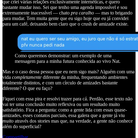
que criei várias relações exclusivamente internéticas, e quero
bastante mudar isso. Sei que tenho uma agenda impossível e sou
extremamente inacessível — chato
pra caralho
— mas to brigando
para mudar. Tem muita gente que eu sigo hoje que eu já convidei
para um café, deixando bem claro que o crush de amizade existe.
Como queremos demonstrar: um exemplo de uma
mensagem para a minha futura conhecida ao vivo Nat.
Mas e o caso dessa pessoa que eu nem sigo mais? Alguém com uma
vida
completamente
diferente da minha, frequentando ambientes
totalmente distintos, e com um círculo de amizades bastante
diferente? O que eu faço?
Fiquei com essa pira e resolvi trazer para cá. Perdão, esse texto não
vai ter uma conclusão muito reflexiva ou um resultado muito
satisfatório. Fica a pergunta: como a gente lida com essas quase-
amizades, esses contatos parciais, essa galera que a gente já viu
muito
através dos stories mas que, na verdade, a gente não conhece
além do superficial?
Compartilhar