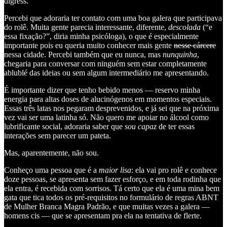
digress.
Percebi que adoraria ter contato com uma boa galera que participava
do rolê. Muita gente parecia interessante, diferente,
descolada
(“e
essa fixação?”, diria minha psicóloga), o que é especialmente
importante pois eu queria muito conhecer mais gente
nesse cárcere
nessa cidade. Percebi também que eu nunca, mas
nunquinha
,
chegaria para conversar com ninguém sem estar completamente
ablublé das ideias ou sem algum intermediário me apresentando.
É importante dizer que tenho bebido menos — reservo minha
energia para altas doses de alucinógenos em momentos especiais.
Essas três latas nos pegaram desprevenidos, e já sei que na próxima
vez vai ser uma latinha só. Não quero me apoiar no álcool como
lubrificante social, adoraria saber que
sou capaz
de ter essas
interações sem parecer um pateta.
Mas, aparentemente, não sou.
Conheço uma pessoa que é a
maior lisa
: ela vai pro rolê e conhece
doze pessoas, se apresenta sem fazer esforço, e em toda rodinha que
ela entra, é recebida com sorrisos. Tá certo que ela é uma mina bem
gata que tica todos os pré-requisitos no formulário de regras ABNT
de Mulher Branca Magra Padrão, e que muitas vezes a galera —
homens cis — que se apresentam pra ela na tentativa de flerte.