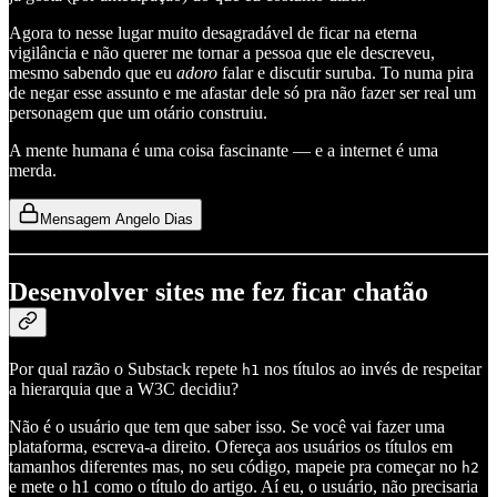
Agora to nesse lugar muito desagradável de ficar na eterna
vigilância e não querer me tornar a pessoa que ele descreveu,
mesmo sabendo que eu
adoro
falar e discutir suruba. To numa pira
de negar esse assunto e me afastar dele só pra não fazer ser real um
personagem que um otário construiu.
A mente humana é uma coisa fascinante — e a internet é uma
merda.
Mensagem Angelo Dias
Desenvolver sites me fez ficar chatão
Por qual razão o Substack repete
nos títulos ao invés de respeitar
h1
a hierarquia que a W3C decidiu?
Não é o usuário que tem que saber isso. Se você vai fazer uma
plataforma, escreva-a direito. Ofereça aos usuários os títulos em
tamanhos diferentes mas, no seu código, mapeie pra começar no
h2
e mete o h1 como o título do artigo. Aí eu, o usuário, não precisaria