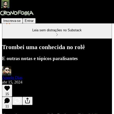
Inscreva-se
Entrar
Leia sem distrações no Substack
Trombei uma conhecida no rolê
E outras notas e tópicos paralisantes
Angelo Dias
abr 15, 2024
15
11