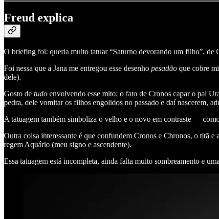
Freud explica
O briefing foi: queria muito tatuar “Saturno devorando um filho”, de 
Foi nessa que a Jana me entregou esse desenho
pesadão
que cobre min
dele).
Gosto de
tudo
envolvendo esse mito; o fato de Cronos capar o pai Uran
pedra, dele vomitar os filhos engolidos no passado e daí nascerem, ad
A tatuagem também simboliza o velho e o novo em contraste — como 
Outra coisa interessante é que confundem Cronos e Chronos, o titã 
regem Aquário (meu signo e ascendente).
Essa tatuagem está incompleta, ainda falta muito sombreamento e uma