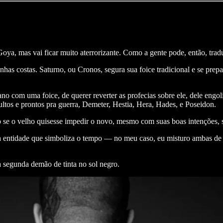
Goya, mas vai ficar muito aterrorizante. Como a gente pode, então, trad
has costas. Saturno, ou Cronos, segura sua foice tradicional e se pre
o com uma foice, de querer reverter as profecias sobre ele, dele engol
ultos e prontos pra guerra, Demeter, Hestia, Hera, Hades, e Poseidon.
se o velho quisesse impedir o novo, mesmo com suas boas intenções, 
e a entidade que simboliza o tempo — no meu caso, eu misturo ambas d
 segunda demão de tinta no sol negro.