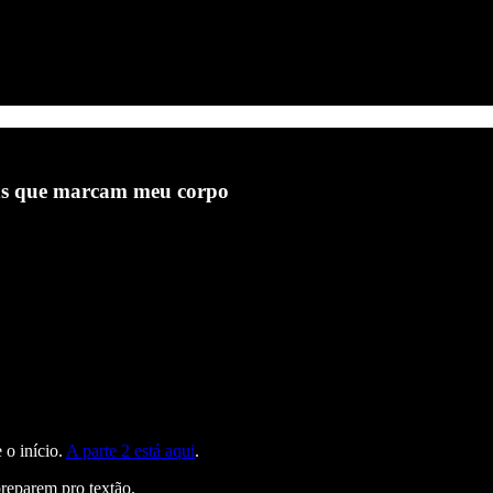
gens que marcam meu corpo
 o início.
A parte 2 está aqui
.
preparem pro textão.