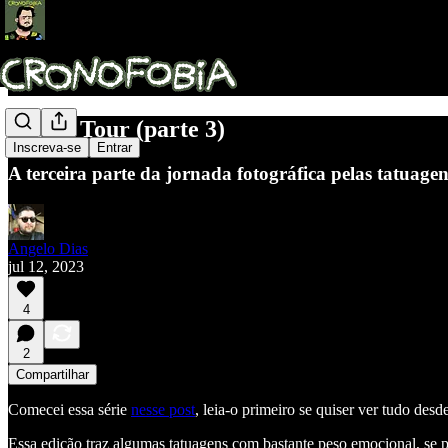
Tattoo Tour (parte 3)
Inscreva-se
Entrar
A terceira parte da jornada fotográfica pelas tatua
Angelo Dias
jul 12, 2023
4
2
Compartilhar
Comecei essa série
nesse post
, leia-o primeiro se quiser ver tudo desde
Essa edição traz algumas tatuagens com bastante peso emocional, se 