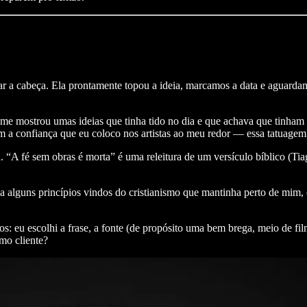
 a cabeça. Ela prontamente topou a ideia, marcamos a data e aguardam
 me mostrou umas ideias que tinha tido no dia e que achava que tinha
em a confiança que eu coloco nos artistas ao meu redor — essa tatuage
“A fé sem obras é morta” é uma releitura de um versículo bíblico (Tiag
ha alguns princípios vindos do cristianismo que mantinha perto de mim, 
 eu escolhi a frase, a fonte (de propósito uma bem brega, meio de filme
mo cliente?