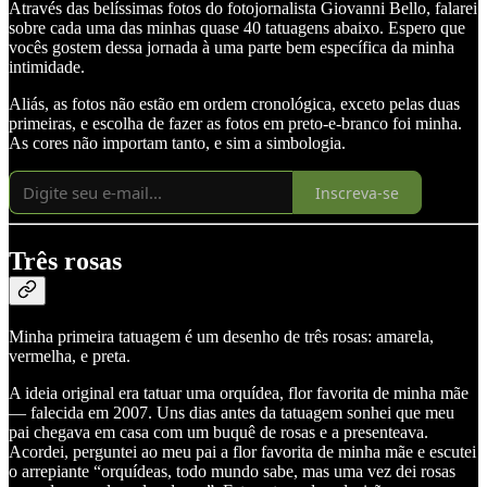
Através das belíssimas fotos do fotojornalista Giovanni Bello, falarei
sobre cada uma das minhas quase 40 tatuagens abaixo. Espero que
vocês gostem dessa jornada à uma parte bem específica da minha
intimidade.
Aliás, as fotos não estão em ordem cronológica, exceto pelas duas
primeiras, e escolha de fazer as fotos em preto-e-branco foi minha.
As cores não importam tanto, e sim a simbologia.
Inscreva-se
Três rosas
Minha primeira tatuagem é um desenho de três rosas: amarela,
vermelha, e preta.
A ideia original era tatuar uma orquídea, flor favorita de minha mãe
— falecida em 2007. Uns dias antes da tatuagem sonhei que meu
pai chegava em casa com um buquê de rosas e a presenteava.
Acordei, perguntei ao meu pai a flor favorita de minha mãe e escutei
o arrepiante “orquídeas, todo mundo sabe, mas uma vez dei rosas