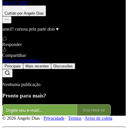
May 17, 2023
Curtido por Angelo Dias
amei!! curiosa pela parte dois ♥️
Responder
Compartilhar
Mais um comentário...
Principais
Mais recentes
Discussões
Nenhuma publicação
Pronto para mais?
Inscreva-se
© 2026 Angelo Dias
·
Privacidade
∙
Termos
∙
Aviso de coleta