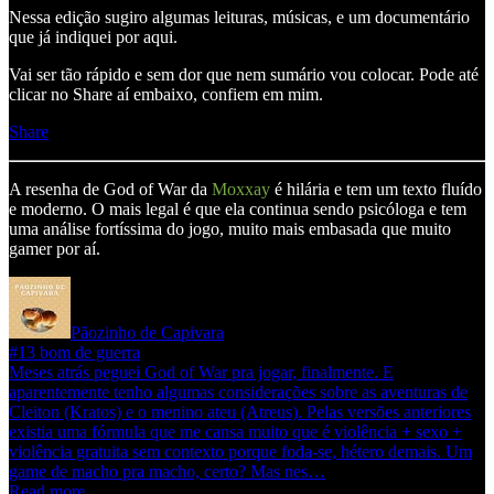
Nessa edição sugiro algumas leituras, músicas, e um documentário
que já indiquei por aqui.
Vai ser tão rápido e sem dor que nem sumário vou colocar. Pode até
clicar no Share aí embaixo, confiem em mim.
Share
A resenha de God of War da
Moxxay
é hilária e tem um texto fluído
e moderno. O mais legal é que ela continua sendo psicóloga e tem
uma análise fortíssima do jogo, muito mais embasada que muito
gamer por aí.
Pãozinho de Capivara
#13 bom de guerra
Meses atrás peguei God of War pra jogar, finalmente. E
aparentemente tenho algumas considerações sobre as aventuras de
Cleiton (Kratos) e o menino ateu (Atreus). Pelas versões anteriores
existia uma fórmula que me cansa muito que é violência + sexo +
violência gratuita sem contexto porque foda-se, hétero demais. Um
game de macho pra macho, certo? Mas nes…
Read more