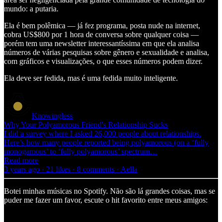
mundo: a putaria.
Ela é bem polêmica — já fez programa, posta nude na internet,
cobra US$800 por 1 hora de conversa sobre qualquer coisa —
porém tem uma newsletter interessantíssima em que ela analisa
números de várias pesquisas sobre gênero e sexualidade e analisa,
com gráficos e visualizações, o que esses números podem dizer.
Ela deve ser fedida, mas é uma fedida muito inteligente.
Knowingless
Why Your Polyamorous Friend's Relationship Sucks
I did a survey where I asked 26,000 people about relationships.
Here’s how many people reported being polyamorous (on a ‘fully
monogamous’ to ‘fully polyamorous’ spectrum…
Read more
3 years ago · 21 likes · 8 comments · Aella
Botei minhas músicas no Spotify. Não são lá grandes coisas, mas se
puder me fazer um favor, escute o hit favorito entre meus amigos: