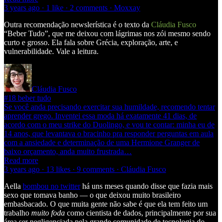
3 years ago · 1 like · 2 comments · Moxxay
Outra recomendação newslerística é o texto da
Cláudia Fusco
“Beber Tudo”, que me deixou com lágrimas nos zói mesmo sendo
curto e grosso. Ela fala sobre Grécia, exploração, arte, e
vulnerabilidade. Vale a leitura.
Cláudia Fusco
#18 beber tudo
Se você anda precisando exercitar sua humildade, recomendo tentar
aprender grego. Inventei essa moda há exatamente 41 dias, de
acordo com o meu strike do Duolingo, e vou te contar: minha eu de
14 anos, que levantava o bracinho pra responder perguntas em aula
com a ansiedade e determinação de uma Hermione Granger de
baixo orçamento, anda muito frustrada…
Read more
3 years ago · 13 likes · 9 comments · Cláudia Fusco
Aella
bombou no twitter
há uns meses quando disse que fazia mais
sexo que tomava banho — o que deixou muito brasileiro
embasbacado. O que muita gente não sabe é que ela tem feito um
trabalho
muito foda
como cientista de dados, principalmente por sua
área ser negligenciada pela grande comunidade de tecnologia do