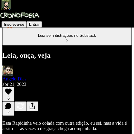
Inscreva-se
Entrar
Leia sem distrações no Substack
Leia, ouça, veja
Angelo Dias
abr 21, 2023
6
2
Essa Rapidinha veio colada com outra edição, eu sei, mas a vida é
assim — as vezes a desgraça chega acompanhada.