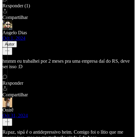
Responder (1)
Compartilhar
Angelo Dias
Oct 1, 2024
Autor
hmmm eu trabalhei por 2 meses pra uma empresa daí do RS, deve
ser isso :D
Responder
Compartilhar
Onirê
Oct 31, 2024
Rapaz, sipá é o antidepressivo heim. Comigo foi o lítio que me