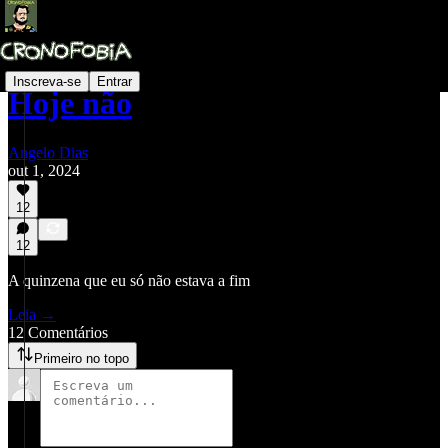
Inscreva-se
Entrar
Hoje não
Angelo Dias
out 1, 2024
12
12
A quinzena que eu só não estava a fim
Leia →
12 Comentários
Primeiro no topo