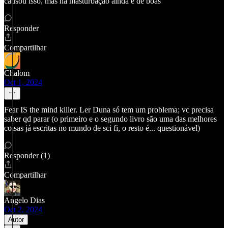
causou isso, mas na masturbação ainda é de boas
Responder
Compartilhar
Chalom
Oct 1, 2024
Fear IS the mind killer. Ler Duna só tem um problema; vc precisa
saber qd parar (o primeiro e o segundo livro são uma das melhores
coisas já escritas no mundo de sci fi, o resto é... questionável)
Responder (1)
Compartilhar
Angelo Dias
Oct 2, 2024
Autor