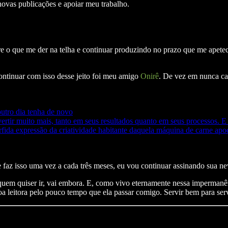
novas publicações e apoiar meu trabalho.
e o que me der na telha e continuar produzindo no prazo que me apetec
continuar com isso desse jeito foi meu amigo
Onirê
. De vez em nunca cai
outro dia tenha de novo
rtir muito mais, tanto em seus resultados quanto em seus processos. E
érfida expressão da criatividade habitante daquela máquina de carne 
 faz isso uma vez a cada três meses, eu vou continuar assinando sua ne
 E quem quiser ir, vai embora. E, como vivo eternamente nessa imperma
oa leitora pelo pouco tempo que ela passar comigo. Servir bem para ser