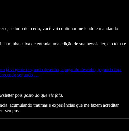
er e, se tudo der certo, você vai continuar me lendo e mandando
 na minha caixa de entrada uma edição de sua newsletter, e o tema é
 eu já vi gente rasgando desenho, apagando desenho, jogando fora
apodrecendo segundo …
wsletter pois
gosto do que ele fala
.
nência, acumulando traumas e experiências que me fazem acreditar
vir sempre.