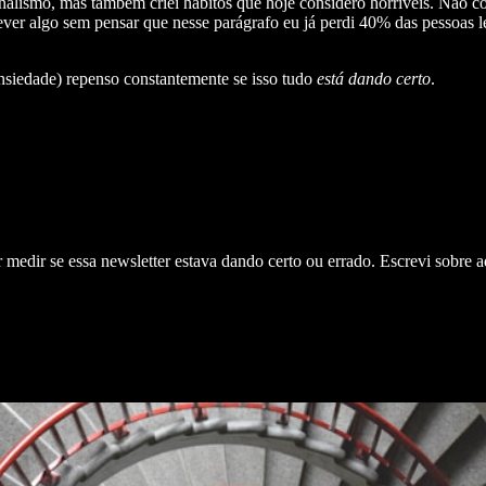
ornalismo, mas também criei hábitos que hoje considero horríveis. Não 
ver algo sem pensar que nesse parágrafo eu já perdi 40% das pessoas lei
nsiedade) repenso constantemente se isso tudo
está dando certo
.
medir se essa newsletter estava dando certo ou errado. Escrevi sobre a