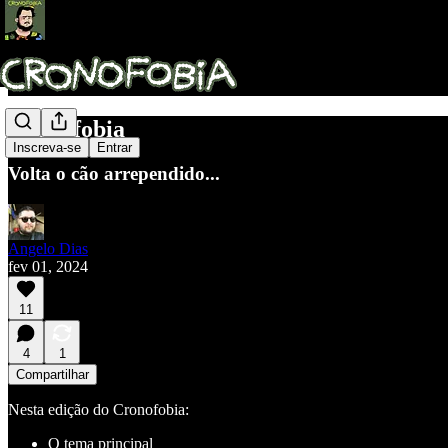
Cronofobia
Inscreva-se
Entrar
Volta o cão arrependido...
Angelo Dias
fev 01, 2024
11
4
1
Compartilhar
Nesta edição do Cronofobia:
O tema principal