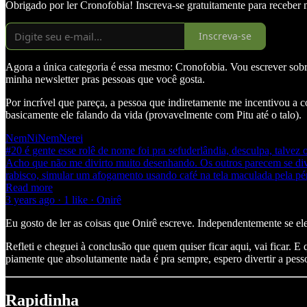
Obrigado por ler Cronofobia! Inscreva-se gratuitamente para receber 
Inscreva-se
Agora a única categoria é essa mesmo: Cronofobia. Vou escrever sobr
minha newsletter pras pessoas que você gosta.
Por incrível que pareça, a pessoa que indiretamente me incentivou a 
basicamente ele falando da vida (provavelmente com Pitu até o talo).
NemNiNemNerei
#20 é gente esse rolê de nome foi pra sefuderlândia, desculpa, talvez 
Acho que não me divirto muito desenhando. Os outros parecem se dive
rabisco, simular um afogamento usando café na tela maculada pela p
Read more
3 years ago · 1 like · Onirê
Eu gosto de ler as coisas que Onirê escreve. Independentemente se ele
Refleti e cheguei à conclusão que quem quiser ficar aqui, vai ficar.
piamente que absolutamente nada é pra sempre, espero divertir a pess
Rapidinha