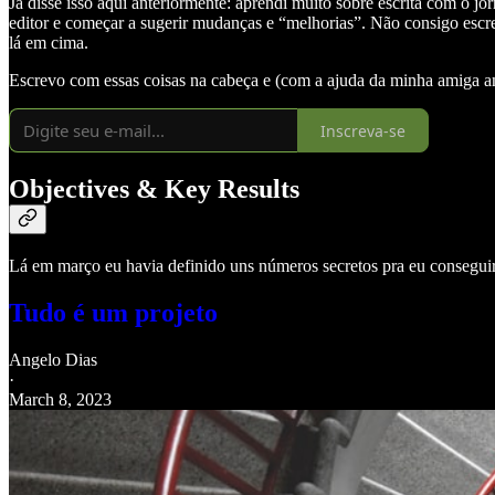
Já disse isso aqui anteriormente: aprendi muito sobre escrita com o j
editor e começar a sugerir mudanças e “melhorias”. Não consigo escre
lá em cima.
Escrevo com essas coisas na cabeça e (com a ajuda da minha amiga a
Inscreva-se
Objectives & Key Results
Lá em março eu havia definido uns números secretos pra eu conseguir 
Tudo é um projeto
Angelo Dias
·
March 8, 2023