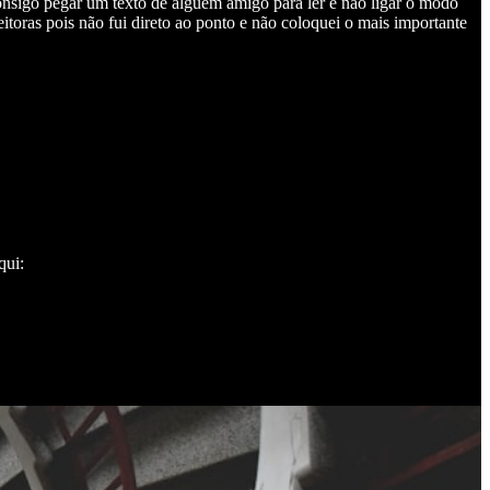
consigo pegar um texto de alguém amigo para ler e não ligar o modo
toras pois não fui direto ao ponto e não coloquei o mais importante
qui: