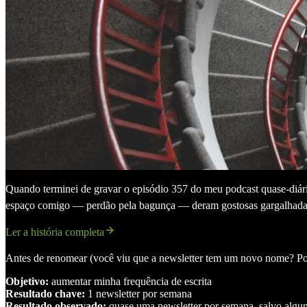
Quando terminei de gravar o episódio 357 do meu podcast quase-diário
espaço comigo — perdão pela bagunça — deram gostosas gargalhada
Ler a história completa
Antes de renomear (você viu que a newsletter tem um novo nome? Pois 
Objetivo:
aumentar minha frequência de escrita
Resultado chave:
1 newsletter por semana
Resultado observado:
quase uma newsletter por semana, salvo algun