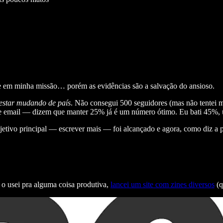
te em minha missão… porém as evidências são a salvação do ansioso.
estar mudando de país
. Não consegui 500 seguidores (mas não tentei
de email — dizem que manter 25% já é um número ótimo. Eu bati 45%,
jetivo principal — escrever mais — foi alcançado e agora, como diz a p
o usei pra alguma coisa produtiva,
lancei um site com zines diversos
(q