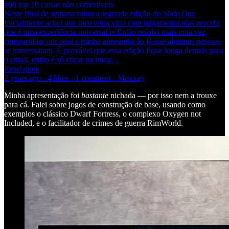
#68 top 10 coisas não comestíveis
Neste final de semana rolou a segunda edição do Slide Day.
Inicialmente achei que meu tema viria com julgamento mas percebi
que é uma experiência universal rs Então resolvi mais uma vez,
compartilhar por aqui a minha apresentação já que algumas pessoas
se interessaram. É provável que essa edição fique longa demais para
o email, então é só clicar na imag…
Read more
2 years ago · 4 likes · 1 comment · Moxxay
Minha apresentação foi
bastante
nichada — por isso nem a trouxe
para cá. Falei sobre jogos de construção de base, usando como
exemplos o clássico Dwarf Fortress, o complexo Oxygen not
Included, e o facilitador de crimes de guerra RimWorld.