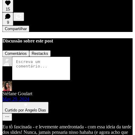
15
9
Compartilhar
Discussão sobre este post
Comentários
Restacks
Stéfane Goulart
May 29, 2024
Curtido por Angelo Dias
Eu tô fascinada - e levemente amedrontada - com essa ideia da tarde
dos slides! Nunca, jamais pensaria nisso hahaha (e agora acho que