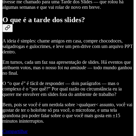
tivesse me chamado para uma Tarde dos Slides — que rolou há
algumas semanas e que vai rolar de novo em breve.
O que é a tarde dos slides?
A ideia é simples: chame amigos em casa, compre chocodoces,
salgadrogas e gulocrimes, e leve um pen-drive com um arquivo PPT
dentro.
Em turnos, cada um faz sua apresentação de slides. Há eventos que
atribuem votos, mas o nosso foi
na amizade
— todo mundo ganhou
no final.
O “o que é” é fácil de responder — dois parágrafos — mas o
complexo é o “por quê?” Por qual razão ou circunstância eu ia
querer me envolver em slides fora do ambiente de trabalho?
Bem, pois se você é um nerdola sobre >qualquer< assunto, você vai
gostar de ter o holofote só pra você, o microfone, e uma tela
grandona pra poder falar sobre o que você mais gosta em ±15
minutos ininterruptos.
Compartilhar