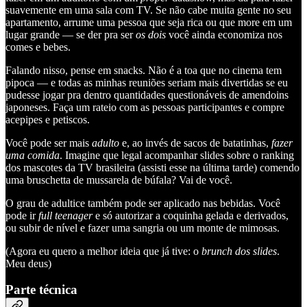
suavemente em uma sala com TV. Se não cabe muita gente no seu
apartamento, arrume uma pessoa que seja rica ou que more em um
lugar grande — se der pra ser
os dois
você ainda economiza nos
comes e bebes.
Falando nisso, pense em snacks. Não é a toa que no cinema tem
pipoca — e todas as minhas reuniões seriam mais divertidas se eu
pudesse jogar pra dentro quantidades questionáveis de amendoins
japoneses. Faça um rateio com as pessoas participantes e compre
acepipes e petiscos.
Você pode ser mais
adulto
e, ao invés de sacos de batatinhas,
fazer
uma comida
. Imagine que legal acompanhar slides sobre o ranking
dos mascotes da TV brasileira (assisti esse na última tarde) comendo
uma bruschetta de mussarela de búfala? Vai de você.
O grau de adultice também pode ser aplicado nas bebidas. Você
pode ir
full teenager
e só autorizar a coquinha gelada e derivados,
ou subir de nível e fazer uma sangria ou um monte de mimosas.
(Agora eu quero a melhor ideia que já tive: o
brunch dos slides
.
Meu deus)
Parte técnica