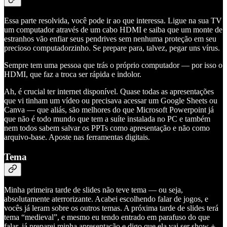
Essa parte resolvida, você pode ir ao que interessa. Ligue na sua TV
um computador através de um cabo HDMI e saiba que um monte de
estranhos vão enfiar seus pendrives sem nenhuma proteção em seu
precioso computadorzinho. Se prepare para, talvez, pegar uns vírus.
Sempre tem uma pessoa que trás o próprio computador — por isso o
HDMI, que faz a troca ser rápida e indolor.
Ah, é crucial ter internet disponível. Quase todas as apresentações
que vi tinham um vídeo ou precisava acessar um Google Sheets ou
Canva — que aliás, são melhores do que Microsoft Powerpoint já
que não é todo mundo que tem a suíte instalada no PC e também
nem todos sabem salvar os PPTs como apresentação e não como
arquivo-base. Aposte nas ferramentas digitais.
Tema
Minha primeira tarde de slides não teve tema — ou seja,
absolutamente aterrorizante. Acabei escolhendo falar de jogos, e
vocês já leram sobre os outros temas. A próxima tarde de slides terá
tema “medieval”, e mesmo eu tendo entrado em parafuso do que
falar, já preparei minha apresentação e digo que ela vai ser show +