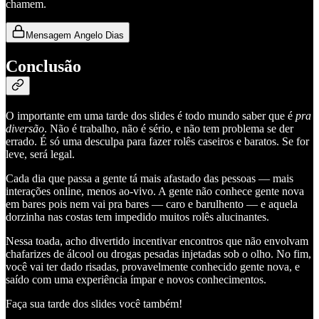
chamem.
Mensagem Angelo Dias
Conclusão
O importante em uma tarde dos slides é todo mundo saber que é
pra
diversão
. Não é trabalho, não é sério, e não tem problema se der
errado. É só uma desculpa para fazer rolês caseiros e baratos. Se for
leve, será legal.
Cada dia que passa a gente tá mais afastado das pessoas — mais
interações online, menos ao-vivo. A gente não conhece gente nova
em bares pois nem vai pra bares — caro e barulhento — e aquela
dorzinha nas costas tem impedido muitos rolês alucinantes.
Nessa toada, acho divertido incentivar encontros que não envolvam
chafarizes de álcool ou drogas pesadas injetadas sob o olho. No fim,
você vai ter dado risadas, provavelmente conhecido gente nova, e
saído com uma experiência ímpar e novos conhecimentos.
Faça sua tarde dos slides você também!