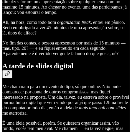
diretrizes foram: uma apresentação sobre qualquer tema com no
máximo 15 minutos. Ao chegar no evento, uma das participantes já
lançou: vou estourar o tempo.
Ali, na hora, como todo bom
organization freak
, entrei em pânico.
Seria eu obrigado a ver 45 minutos de uma apresentação sobre, sei
lá, tipos de alface?
No fim das contas, a pessoa apresentou por mais de 15 minutos —
mas, tipo, 20? — e eu fiquei entretido em cada segundo.
Aparentemente é divertido ver gente falando do que gosta, né?
A tarde de slides digital
Me chamaram para um evento do tipo, só que online. Não pude
comparecer por conta de outros compromissos, mas fiquei
interessado na proposta. Um dia, talvez, eu escreva sobre o provável
burnoutinho digital que vem vindo por aí já que passo 12h na frente
do computador todo dia, então a ideia de
mais uma call com slides
me aterroriza.
É uma ideia possível, porém. Se quiserem organizar assim, vão
fundo, vocês tem meu aval. Me chamem — eu talvez negue, mas