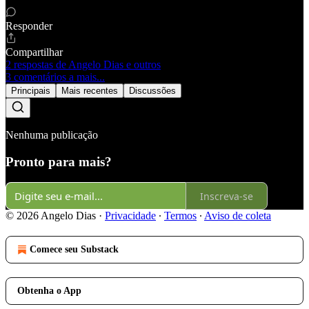
Responder
Compartilhar
2 respostas de Angelo Dias e outros
3 comentários a mais...
Principais
Mais recentes
Discussões
Nenhuma publicação
Pronto para mais?
Inscreva-se
© 2026 Angelo Dias
·
Privacidade
∙
Termos
∙
Aviso de coleta
Comece seu Substack
Obtenha o App