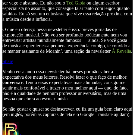
ser vago e abstrato. Eu não sou o
Ted Gioia
ou algum escritor
especialista no assunto, que consegue falar tanto com leigos quanto
sabidos. Eu só sou um entusiasta que vive essa relação próxima com
a música desde a infância.
O que eu ofereço nessa newsletter é isso: breves jornadas de
exploração musical. Não vou ser profundo poéticamente nem vou
entrevistar artistas mundialmente famosos — ainda. Se você gosta
de música e quer ter essa pequena experiência comigo, te convido a
se manter assinante de Moanin’, uma seção da newsletter
À Revelia
.
Share
Venho ensaiando essa newsletter há meses por não saber a
expectativa dos meus leitores. Resolvi fazer o que faço de melhor:
conversar
. Tendo essas expectativas mais alinhadas, consigo me
sentir mais confortável a trazer o meu melhor aqui — que, de fato,
não é a qualidade de nenhum professor universitário, mas de uma
pessoa que chora ao escutar música.
Se não gostar e quiser se desinscrever, eu fiz um guia bem claro aqui
(em inglês, porém as capturas de tela e o Google Translate ajudam):