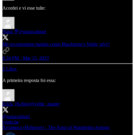
Acordei e vi esse tuíte:
Naná 🦻
@nanacaligari
Me recomendem bandas como Blackmore's Night, pfvr?
6:34 PM · Mar 15, 2023
2 Likes
A primeira resposta foi essa:
Erick. (Keltos)
@celtic_master
@nanacaligari
youtu.be
Хелависа (Hellawes) - The Song of Wandering Aengus