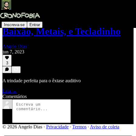
Inscreva-se
Entrar
Baixão, Metais, e Tecladinho
Angelo Dias
jun 7, 2023
3
A trindade perfeita para o êxtase auditivo
Leia →
Comentários
© 2026 Angelo Dias
·
Privacidade
∙
Termos
∙
Aviso de coleta