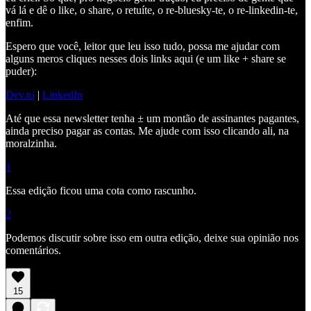
vá lá e dê o like, o share, o retuíte, o re-bluesky-te, o re-linkedin-te,
enfim.
Espero que você, leitor que leu isso tudo, possa me ajudar com
alguns meros cliques nesses dois links aqui (e um like + share se
puder):
Dev.to
|
LinkedIn
Até que essa newsletter tenha ± um montão de assinantes pagantes,
ainda preciso pagar as contas. Me ajude com isso clicando ali, na
moralzinha.
1
Essa edição ficou uma cota como rascunho.
2
Podemos discutir sobre isso em outra edição, deixe sua opinião nos
comentários.
15