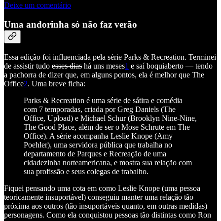
Deixe um comentário
Uma andorinha só não faz verão
Essa edição foi influenciada pela série Parks & Recreation. Terminei
de assistir tudo
esses dias
há uns meses
1
e saí boquiaberto — tendo
a pachorra de dizer que, em alguns pontos, ela é melhor que The
Office
2
. Uma breve ficha:
Parks & Recreation é uma série de sátira e comédia
com 7 temporadas, criada por Greg Daniels (The
Office, Upload) e Michael Schur (Brooklyn Nine-Nine,
The Good Place, além de ser o Mose Schrute em The
Office). A série acompanha Leslie Knope (Amy
Poehler), uma servidora pública que trabalha no
departamento de Parques e Recreação de uma
cidadezinha norteamericana, e mostra sua relação com
sua profissão e seus colegas de trabalho.
Fiquei pensando uma cota em como Leslie Knope (uma pessoa
teoricamente insuportável) conseguiu manter uma relação tão
próxima aos outros (tão insuportáveis quanto, em outras medidas)
personagens. Como ela conquistou pessoas tão distintas como Ron