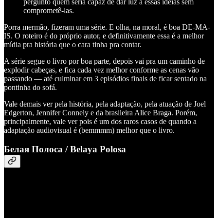
pergunto quem seria capaz de dar luz à essas ideias sem
comprometê-las.
Porra mermão, fizeram uma série. E olha, na moral, é boa DE-MA-
IS. O roteiro é do próprio autor, e definitivamente essa é a melhor
mídia pra história que o cara tinha pra contar.
A série segue o livro por boa parte, depois vai pra um caminho de
explodir cabeças, e fica cada vez melhor conforme as cenas vão
passando — até culminar em 3 episódios finais de ficar sentado na
pontinha do sofá.
Vale demais ver pela história, pela adaptação, pela atuação de Joel
Edgerton, Jennifer Connely e da brasileira Alice Braga. Porém,
principalmente, vale ver pois é um dos raros casos de quando a
adaptação audiovisual é (bemmmm) melhor que o livro.
Белая Полоса / Belaya Polosa