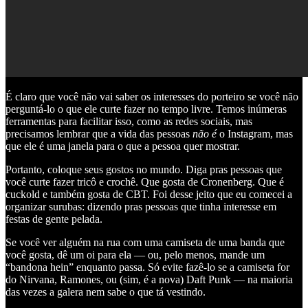
É claro que você não vai saber os interesses do porteiro se você não
perguntá-lo o que ele curte fazer no tempo livre. Temos inúmeras
ferramentas para facilitar isso, como as redes sociais, mas
precisamos lembrar que a vida das pessoas
não é
o Instagram, mas
que ele é uma janela para o que a pessoa quer mostrar.
Portanto, coloque seus gostos no mundo. Diga pras pessoas que
você curte fazer tricô e crochê. Que gosta de Cronenberg. Que é
cuckold e também gosta de CBT. Foi desse jeito que eu comecei a
organizar surubas: dizendo pras pessoas que tinha interesse em
festas de gente pelada.
Se você ver alguém na rua com uma camiseta de uma banda que
você gosta, dê um oi para ela — ou, pelo menos, mande um
“bandona hein” enquanto passa. Só evite fazê-lo se a camiseta for
do Nirvana, Ramones, ou (sim, é a nova) Daft Punk — na maioria
das vezes a galera nem sabe o que tá vestindo.