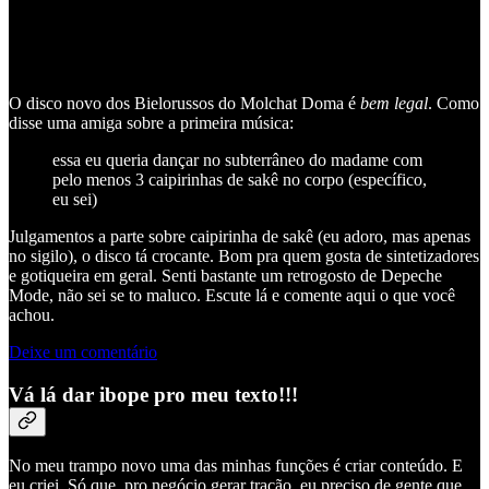
O disco novo dos Bielorussos do Molchat Doma é
bem legal
. Como
disse uma amiga sobre a primeira música:
essa eu queria dançar no subterrâneo do madame com
pelo menos 3 caipirinhas de sakê no corpo (específico,
eu sei)
Julgamentos a parte sobre caipirinha de sakê (eu adoro, mas apenas
no sigilo), o disco tá crocante. Bom pra quem gosta de sintetizadores
e gotiqueira em geral. Senti bastante um retrogosto de Depeche
Mode, não sei se to maluco. Escute lá e comente aqui o que você
achou.
Deixe um comentário
Vá lá dar ibope pro meu texto!!!
No meu trampo novo uma das minhas funções é criar conteúdo. E
eu criei. Só que, pro negócio gerar tração, eu preciso de gente que