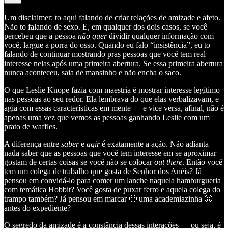
Um disclaimer: to aqui falando de criar relações de amizade e afeto.
Não to falando de sexo. E, em qualquer dos dois casos, se você
percebeu que a pessoa
não quer
dividir qualquer informação com
você, largue a porra do osso. Quando eu falo “insistência”, eu to
falando de continuar mostrando pras pessoas que você tem real
interesse nelas após uma primeira abertura. Se essa primeira abertura
nunca aconteceu, saia de mansinho e não encha o saco.
O que Leslie Knope fazia com maestria é mostrar interesse legítimo
nas pessoas ao seu redor. Ela lembrava do que elas verbalizavam, e
agia com essas características em mente — e vice versa, afinal, não é
apenas uma vez que vemos as pessoas ganhando Leslie com um
prato de waffles.
A diferença entre
saber
e
agir
é exatamente a ação. Não adianta
nada saber que as pessoas que você tem interesse em se aproximar
gostam de certas coisas se você não se colocar
out there
. Então você
tem um colega de trabalho que gosta de Senhor dos Anéis? Já
pensou em convidá-lo para comer um lanche naquela hamburgueria
com temática Hobbit? Você gosta de puxar ferro e aquela colega do
trampo também? Já pensou em marcar 🤢 uma academiazinha 🤢
antes do expediente?
O segredo da amizade é a constância dessas interações — ou seja, é