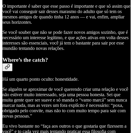
O importante é saber que esse passo é importante e que só assim que
você vai conseguir sair desses marasmo do adulto que só tem os
mesmos amigos de quando tinha 12 anos — e vai, enfim, ampliar
seus horizontes.
Se você souber que não se pode fazer novos amigos sozinho, que é
necessário um interesse legítimo, e que ações ativas em volta desses
interesses são essenciais, você já tem o bastante para sair por esse
mundão tentando novas relações.
Where’s the catch?
Há um quarto ponto oculto: honestidade.
Se alguém se aproximar de você querendo criar uma relação e você
não estiver muito interessado, seja uma pessoa honesta. Sei que
muita gente quer ser suave e só manda o “vamo marcá” sem nunca
marcar nada, mas as vezes um fora explícito é necessário: “poxa,
obrigado pelo convite, mas não to com muito tempo para sair com
novas pessoas.”
Eu vivo bastante no “faça aos outros o que gostaria que fizessem a
você” e to cada vez mais tentando praticar essa filosofia com