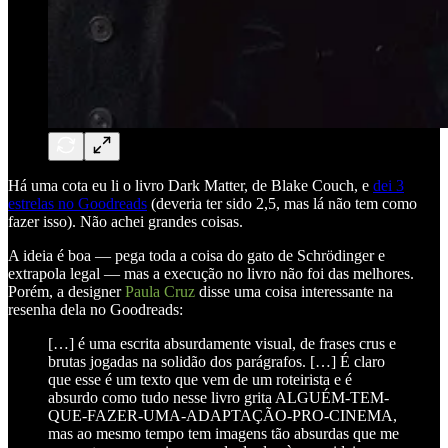
Há uma cota eu li o livro Dark Matter, de Blake Couch, e
dei 3
estrelas no Goodreads
(deveria ter sido 2,5, mas lá não tem como
fazer isso). Não achei grandes coisas.
A ideia é boa — pega toda a coisa do gato de Schrödinger e
extrapola legal — mas a execução no livro não foi das melhores.
Porém, a designer
Paula Cruz
disse uma coisa interessante na
resenha dela no Goodreads:
[…] é uma escrita absurdamente visual, de frases crus e
brutas jogadas na solidão dos parágrafos. […] É claro
que esse é um texto que vem de um roteirista e é
absurdo como tudo nesse livro grita ALGUÉM-TEM-
QUE-FAZER-UMA-ADAPTAÇÃO-PRO-CINEMA,
mas ao mesmo tempo tem imagens tão absurdas que me