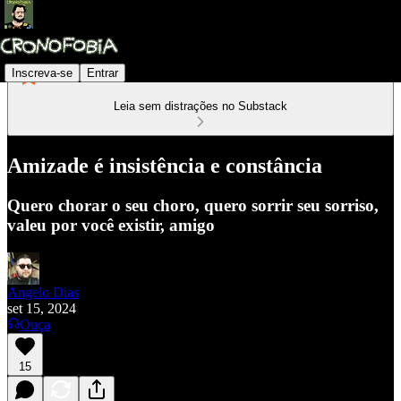
Inscreva-se
Entrar
Leia sem distrações no Substack
Amizade é insistência e constância
Quero chorar o seu choro, quero sorrir seu sorriso,
valeu por você existir, amigo
Angelo Dias
set 15, 2024
Ouça
15