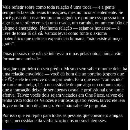
Vale refletir sobre como toda relação é uma troca — e a gente
sempre tá fazendo essas transações, mesmo inconscientemente. Se
você gosta de passar tempo com alguém, é porque essa pessoa tem
algo para te oferecer; seja uma risada, um carinho, ou um combão de
uísque e energético. Nenhuma relação — sejamos honestos — é
livre de toma-lá-dá-cá. Vamos levar como fonte o axioma
matemático que define a experiência humana: “não existe almoço
grátis”.
Duas pessoas que não se interessam umas pelas outras nunca vão
formar uma amizade.
Imagine o porteiro do seu prédio. Mesmo sem saber o nome dele, há
uma relação envolvida — você dá bom dia ao porteiro (espero que
dê 😡) e ele te devolve o cumprimento. Para que esse “conhecido”
se torne um amigo, há a necessidade de que algo em comum surja,
que a transação deixe de ser apenas casual e profissional e se torne
afetiva. Talvez vocês dois sejam viciados em One Piece, talvez ele
tenha visto todos os Velozes e Furiosos quatro vezes, talvez ele leia
Joyce no horário de almoço. Você não sabe até perguntar.
Por isso que eu repito para todas as pessoas que considero amigas:
urge a necessidade da verbalização dos nossos interesses.