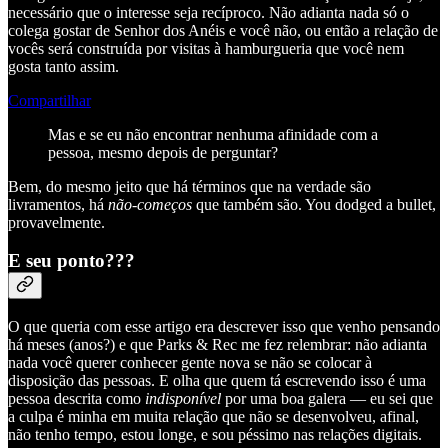
necessário que o interesse seja recíproco. Não adianta nada só o
colega gostar de Senhor dos Anéis e você não, ou então a relação de
vocês será construída por visitas à hamburgueria que você nem
gosta tanto assim.
Compartilhar
Mas e se eu não encontrar nenhuma afinidade com a
pessoa, mesmo depois de perguntar?
Bem, do mesmo jeito que há términos que na verdade são
livramentos, há
não-começos
que também são. You dodged a bullet,
provavelmente.
E seu ponto???
O que queria com esse artigo era descrever isso que venho pensando
há meses (anos?) e que Parks & Rec me fez relembrar: não adianta
nada você querer conhecer gente nova se não se colocar à
disposição das pessoas. E olha que quem tá escrevendo isso é uma
pessoa descrita como
indisponível
por uma boa galera — eu sei que
a culpa é minha em muita relação que não se desenvolveu, afinal,
não tenho tempo, estou longe, e sou péssimo nas relações digitais.