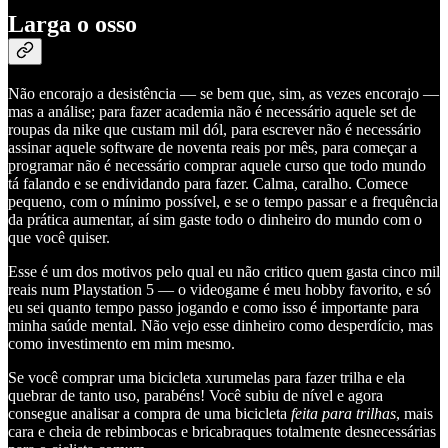
Larga o osso
Não encorajo a desistência — se bem que, sim, as vezes encorajo —
mas a análise; para fazer academia não é necessário aquele set de
roupas da nike que custam mil dól, para escrever não é necessário
assinar aquele software de noventa reais por mês, para começar a
programar não é necessário comprar aquele curso que todo mundo
tá falando e se endividando para fazer. Calma, caralho. Comece
pequeno, com o mínimo possível, e se o tempo passar e a frequência
da prática aumentar, aí sim gaste todo o dinheiro do mundo com o
que você quiser.
Esse é um dos motivos pelo qual eu não critico quem gasta cinco mil
reais num Playstation 5 — o videogame é meu hobby favorito, e só
eu sei quanto tempo passo jogando e como isso é importante para
minha saúde mental. Não vejo esse dinheiro como desperdício, mas
como investimento em mim mesmo.
Se você comprar uma bicicleta xurumelas para fazer trilha e ela
quebrar de tanto uso, parabéns! Você subiu de nível e agora
consegue analisar a compra de uma bicicleta
feita para trilhas
, mais
cara e cheia de rebimbocas e bricabraques totalmente desnecessárias