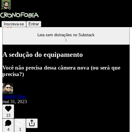
Inscreva-se
Entrar
Leia sem distrações no Substack
A sedução do equipamento
Você não precisa dessa câmera nova (ou será que
precisa?)
Angelo Dias
mai 31, 2023
13
4
1