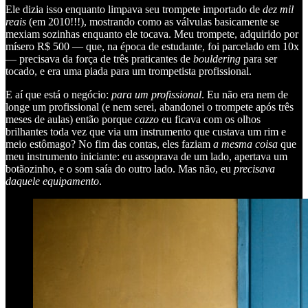
Ele dizia isso enquanto limpava seu trompete importado de
dez mil
reais
(em 2010!!!), mostrando como as válvulas basicamente se
mexiam sozinhas enquanto ele tocava. Meu trompete, adquirido por
mísero R$ 500 — que, na época de estudante, foi parcelado em 10x
— precisava da força de três praticantes de
bouldering
para ser
tocado, e era uma piada para um trompetista profissional.
E aí que está o negócio:
para um profissional
. Eu não era nem de
longe um profissional (e nem serei, abandonei o trompete após três
meses de aulas) então porque
cazzo
eu ficava com os olhos
brilhantes toda vez que via um instrumento que custava um rim e
meio estômago? No fim das contas, eles faziam
a mesma coisa
que
meu instrumento iniciante: eu assoprava de um lado, apertava um
botãozinho, e o som saía do outro lado. Mas não, eu
precisava
daquele equipamento
.