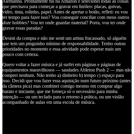
Alemanha. Prontamente fui na Amazon e selecionei todas as coisas
que precisava para começar a gravar em linóleo: placas, goivas,
vidro, tinta, rolinho, papel. Antes de apertar o botão, refleti: eu vou
ter tempo para fazer isso? Vou conseguir conciliar com meus outros
doze
hobbies? Vou ter onde guardar material? Porra, vou ter
onde
gravar essas paradas?
Desisti da compra e não me senti um artista fracassado, só alguém
que tem um pinguinho mínimo de responsabilidade. Tenho outras
prioridades no momento e essa atividade pode esperar mais um
pouco com certeza.
Quero voltar a fazer música e já surfei em páginas e páginas de
equipamentos maravilhosos — saudades Ableton Push 2 — mas não
comprei nenhum. Não tenho a) dinheiro b) tempo c) espaço para
isso. Decidi que vou fazer essa aquisição num futuro próximo (antes
da câmera pica) mas combinei comigo mesmo em comprar algo
barato e iniciante, que me forneça só o necessário para minha
intenção — ou um teclado para o retorno à prática, ou um violão
acompanhado de aulas em uma escola de música.