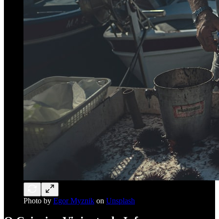
Photo by
Egor Myznik
on
Unsplash