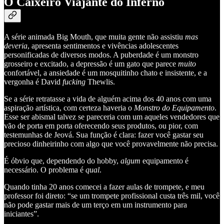
O Caixeiro Viajante do Inferno
A série animada Big Mouth, que muita gente não assistiu
mas
deveria
, apresenta sentimentos e vivências adolescentes
personificadas de diversos modos. A puberdade é um monstro
grosseiro e excitado, a depressão é um gato que parece
muito
confortável, a ansiedade é um mosquitinho chato e insistente, e a
vergonha é David
fucking
Thewlis.
Se a série retratasse a vida de alguém acima dos 40 anos com uma
aspiração artística, com certeza haveria o
Monstro do Equipamento
.
Esse ser abismal talvez se pareceria com um aqueles vendedores que
vão de porta em porta oferecendo seus produtos, ou pior, com
testemunhas de Jeová. Sua função é clara: fazer você gastar seu
precioso dinheirinho com algo que você provavelmente não precisa.
É óbvio que, dependendo do hobby,
algum
equipamento é
necessário. O problema é
qual
.
Quando tinha 20 anos comecei a fazer aulas de trompete, e meu
professor foi direto: “se um trompete profissional custa três mil, você
não pode gastar mais de um terço em um instrumento para
iniciantes”.