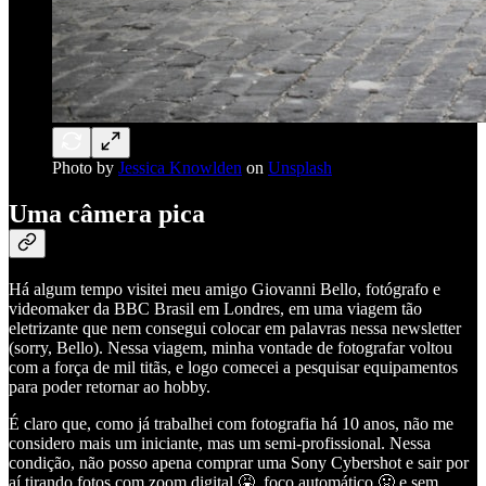
Photo by
Jessica Knowlden
on
Unsplash
Uma câmera pica
Há algum tempo visitei meu amigo Giovanni Bello, fotógrafo e
videomaker da BBC Brasil em Londres, em uma viagem tão
eletrizante que nem consegui colocar em palavras nessa newsletter
(sorry, Bello). Nessa viagem, minha vontade de fotografar voltou
com a força de mil titãs, e logo comecei a pesquisar equipamentos
para poder retornar ao hobby.
É claro que, como já trabalhei com fotografia há 10 anos, não me
considero mais um iniciante, mas um semi-profissional. Nessa
condição, não posso apena comprar uma Sony Cybershot e sair por
aí tirando fotos com zoom digital 🤮, foco automático 🤢 e sem