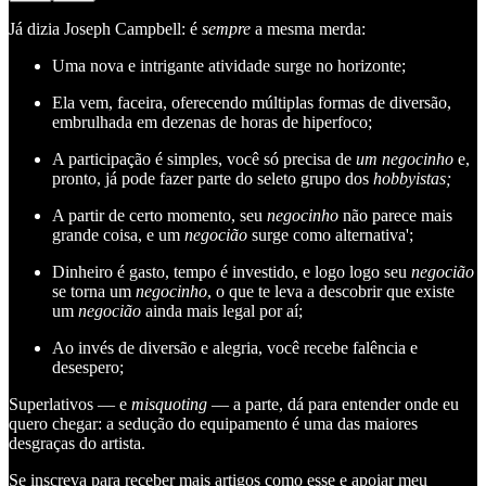
Já dizia Joseph Campbell: é
sempre
a mesma merda:
Uma nova e intrigante atividade surge no horizonte;
Ela vem, faceira, oferecendo múltiplas formas de diversão,
embrulhada em dezenas de horas de hiperfoco;
A participação é simples, você só precisa de
um negocinho
e,
pronto, já pode fazer parte do seleto grupo dos
hobbyistas;
A partir de certo momento, seu
negocinho
não parece mais
grande coisa, e um
negocião
surge como alternativa';
Dinheiro é gasto, tempo é investido, e logo logo seu
negocião
se torna um
negocinho
, o que te leva a descobrir que existe
um
negocião
ainda mais legal por aí;
Ao invés de diversão e alegria, você recebe falência e
desespero;
Superlativos — e
misquoting
— a parte, dá para entender onde eu
quero chegar: a sedução do equipamento é uma das maiores
desgraças do artista.
Se inscreva para receber mais artigos como esse e apoiar meu