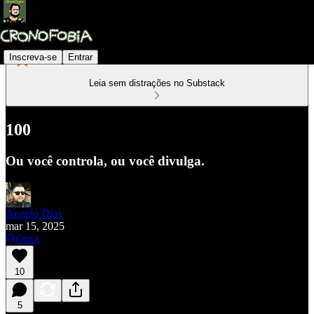
Inscreva-se
Entrar
Leia sem distrações no Substack
100
Ou você controla, ou você divulga.
Angelo Dias
mar 15, 2025
Ouça
10
5