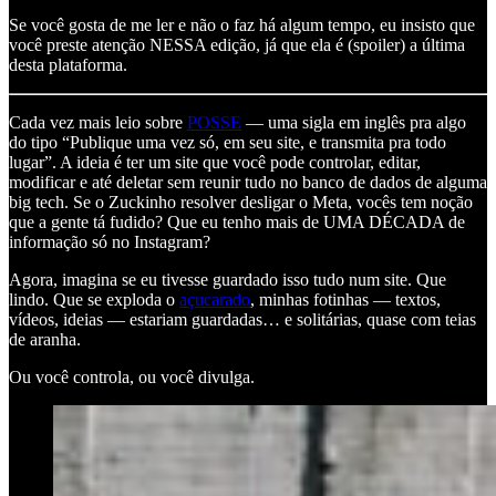
Se você gosta de me ler e não o faz há algum tempo, eu insisto que
você preste atenção NESSA edição, já que ela é (spoiler) a última
desta plataforma.
Cada vez mais leio sobre
POSSE
— uma sigla em inglês pra algo
do tipo “Publique uma vez só, em seu site, e transmita pra todo
lugar”. A ideia é ter um site que você pode controlar, editar,
modificar e até deletar sem reunir tudo no banco de dados de alguma
big tech. Se o Zuckinho resolver desligar o Meta, vocês tem noção
que a gente tá fudido? Que eu tenho mais de UMA DÉCADA de
informação só no Instagram?
Agora, imagina se eu tivesse guardado isso tudo num site. Que
lindo. Que se exploda o
açucarado
, minhas fotinhas — textos,
vídeos, ideias — estariam guardadas… e solitárias, quase com teias
de aranha.
Ou você controla, ou você divulga.