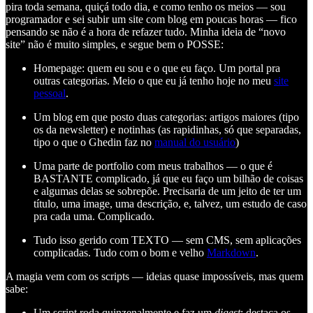
pira toda semana, quiçá todo dia, e como tenho os meios — sou
programador e sei subir um site com blog em poucas horas — fico
pensando se não é a hora de refazer tudo. Minha ideia de “novo
site” não é muito simples, e segue bem o POSSE:
Homepage: quem eu sou e o que eu faço. Um portal pra
outras categorias. Meio o que eu já tenho hoje no meu
site
pessoal
.
Um blog em que posto duas categorias: artigos maiores (tipo
os da newsletter) e notinhas (as rapidinhas, só que separadas,
tipo o que o Ghedin faz no
manual do usuário
)
Uma parte de portfolio com meus trabalhos — o que é
BASTANTE complicado, já que eu faço um bilhão de coisas
e algumas delas se sobrepõe. Precisaria de um jeito de ter um
título, uma image, uma descrição, e, talvez, um estudo de caso
pra cada uma. Complicado.
Tudo isso gerido com TEXTO — sem CMS, sem aplicações
complicadas. Tudo com o bom e velho
Markdown
.
A magia vem com os scripts — ideias quase impossíveis, mas quem
sabe:
Um script roda quinzenalmente e faz um
digest
: destaca os