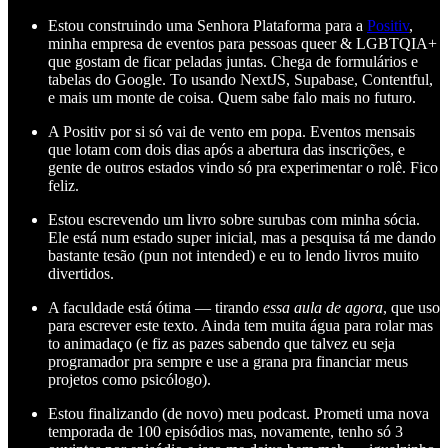
Estou construindo uma Senhora Plataforma para a
Positiv
,
minha empresa de eventos para pessoas queer & LGBTQIA+
que gostam de ficar peladas juntas. Chega de formulários e
tabelas do Google. To usando NextJS, Supabase, Contentful,
e mais um monte de coisa. Quem sabe falo mais no futuro.
A Positiv por si só vai de vento em popa. Eventos mensais
que lotam com dois dias após a abertura das inscrições, e
gente de outros estados vindo só pra experimentar o rolê. Fico
feliz.
Estou escrevendo um livro sobre surubas com minha sócia.
Ele está num estado super inicial, mas a pesquisa tá me dando
bastante tesão (pun not intended) e eu to lendo livros muito
divertidos.
A faculdade está ótima — tirando
essa aula de agora
, que uso
para escrever este texto. Ainda tem muita água para rolar mas
to animadaço (e fiz as pazes sabendo que talvez eu seja
programador pra sempre e use a grana pra financiar meus
projetos como psicólogo).
Estou finalizando (de novo) meu podcast. Prometi uma nova
temporada de 100 episódios mas, novamente, tenho só 3