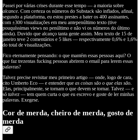
Passei por várias crises durante esse tempo — a maioria sobre
alcance
. Com certeza os números do Substack são inflados, afinal,
segundo a plataforma, eu estou prestes a bater os 400 assinantes,
com ±300 visualizações em meu antepenúltimo texto (tive
pouquíssimas views no penúltimo e não vi os números do último
ainda). Duvido que alcanço tanta gente assim. Meu texto de 15 de
janeiro teve 2 comentários e 5 likes — respectivamente 0,6% e 1,6%
do total de visualizações.
Fico eternamente pensando: o que mantém essas pessoas aqui? O
que faz trezentas fucking pessoas abrirem o email para lerem essas
palavras?
Talvez precise revisitar meu primeiro artigo — onde, logo de cara,
cito Umberto Eco — e entender que
as coisas são o que elas são
.
Elas, principalmente, se tornam o que devem se tornar. Talvez — e
só
talvez
— tem quem curta o que eu escrevo e goste de ler minhas
palavras. Exegese.
Cor de merda, cheiro de merda, gosto de
merda