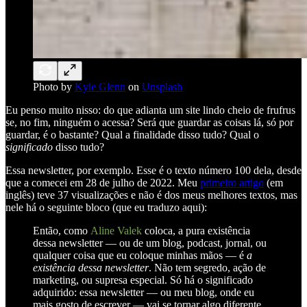
Photo by
Kyle Glenn
on
Unsplash
Eu penso muito nisso: do que adianta um site lindo cheio de frufrus
se, no fim, ninguém o acessa? Será que guardar as coisas lá, só por
guardar, é o bastante? Qual a finalidade disso tudo? Qual o
significado
disso tudo?
Essa newsletter, por exemplo. Esse é o texto número 100 dela, desde
que a comecei em 28 de julho de 2022. Meu
primeiro artigo
(em
inglês) teve 37 visualizações e não é dos meus melhores textos, mas
nele há o seguinte bloco (que eu traduzo aqui):
Então, como
Aline Valek
coloca, a pura existência
dessa newsletter — ou de um blog, podcast, jornal, ou
qualquer coisa que eu coloque minhas mãos — é
a
existência dessa newsletter
. Não tem segredo, ação de
marketing, ou supresa especial. Só há o significado
adquirido: essa newsletter — ou meu blog, onde eu
mais gosto de escrever — vai se tornar algo diferente