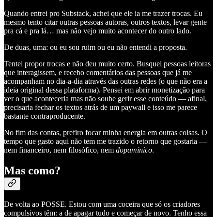
Quando entrei pro Substack, achei que ele ia me trazer trocas. Eu
mesmo tento citar outras pessoas autoras, outros textos, levar gente
pra cá e pra lá… mas não vejo muito acontecer do outro lado.
De duas, uma: ou eu sou ruim ou eu não entendi a proposta.
Tentei propor trocas e não deu muito certo. Busquei pessoas leitoras
que interagissem, e recebo comentários das pessoas que já me
acompanham no dia-a-dia através das outras redes (o que não era a
ideia original dessa plataforma). Pensei em abrir monetização para
ver o que aconteceria mas não soube gerir esse conteúdo — afinal,
precisaria fechar os textos atrás de um paywall e isso me parece
bastante contraproducente.
No fim das contas, prefiro focar minha energia em outras coisas. O
tempo que gasto aqui não tem me trazido o retorno que gostaria —
nem financeiro, nem filosófico, nem
dopamínico
.
Mas como?
De volta ao POSSE. Estou com uma coceira que só os criadores
compulsivos têm: a de apagar tudo e começar de novo. Tenho essa