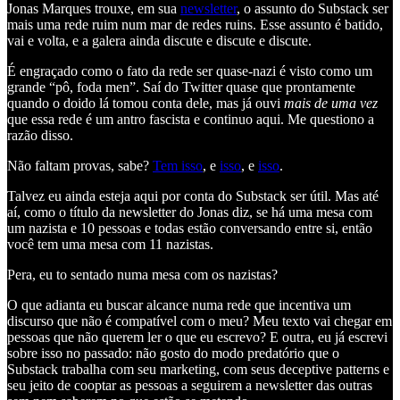
Jonas Marques trouxe, em sua
newsletter
, o assunto do Substack ser
mais uma rede ruim num mar de redes ruins. Esse assunto é batido,
vai e volta, e a galera ainda discute e discute e discute.
É engraçado como o fato da rede ser quase-nazi é visto como um
grande “pô, foda men”. Saí do Twitter quase que prontamente
quando o doido lá tomou conta dele, mas já ouvi
mais de uma vez
que essa rede é um antro fascista e continuo aqui. Me questiono a
razão disso.
Não faltam provas, sabe?
Tem isso
, e
isso
, e
isso
.
Talvez eu ainda esteja aqui por conta do Substack ser útil. Mas até
aí, como o título da newsletter do Jonas diz, se há uma mesa com
um nazista e 10 pessoas e todas estão conversando entre si, então
você tem uma mesa com 11 nazistas.
Pera, eu to sentado numa mesa com os nazistas?
O que adianta eu buscar alcance numa rede que incentiva um
discurso que não é compatível com o meu? Meu texto vai chegar em
pessoas que não querem ler o que eu escrevo? E outra, eu já escrevi
sobre isso no passado: não gosto do modo predatório que o
Substack trabalha com seu marketing, com seus deceptive patterns e
seu jeito de cooptar as pessoas a seguirem a newsletter das outras