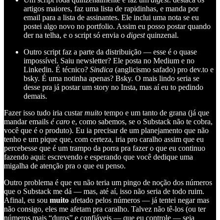
artigos maiores, faz uma lista de rapidinhas, e manda por
email para a lista de assinantes. Ele inclui uma nota se eu
postei algo novo no portfolio. Assim eu posso postar quando
der na telha, e o script só envia o
digest
quinzenal.
Outro script faz a parte da distribuição — esse é o quase
impossível. Saiu newsletter? Ele posta no Medium e no
Linkedin. É técnico?
Sindica
(anglicismo safado) pro dev.to e
bsky. É uma notinha apenas? Bsky. O mais lindo seria se
desse pra já postar um story no Insta, mas aí eu to pedindo
demais.
Fazer isso tudo iria custar
muito
tempo e um tanto de grana (já que
mandar emails
é caro
e, como sabemos, se o Substack não te cobra,
você que é o produto). Eu ia precisar de um planejamento que não
tenho e um pique que, com certeza, iria pro caralho assim que eu
percebesse que é um trampo da porra pra fazer o que eu continuo
fazendo aqui: escrevendo e esperando que você dedique uma
migalha de atenção pra o que eu penso.
Outro problema é que eu não teria um pingo de noção dos números
que o Substack me dá — mas, até aí, isso não seria de todo ruim.
Afinal, eu sou
muito
afetado pelos números — já tentei negar mas
não consigo, eles me afetam pra caralho. Talvez não tê-los (ou ter
números mais “duros” e confiáveis — que eu controle — seja